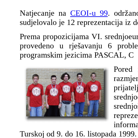
Natjecanje na
CEOI-u 99
. održan
sudjelovalo je 12 reprezentacija iz d
Prema propozicijama VI. srednjoeur
provedeno u rješavanju 6 probl
programskim jezicima PASCAL, C 
Pored 
razmje
prijat
srednj
srednj
reprez
inform
Turskoj od 9. do 16. listopada 1999.