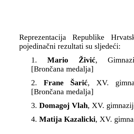
Reprezentacija Republike Hrvat
pojedinačni rezultati su sljedeći:
1.
Mario Živić
, Gimnaz
[Brončana medalja]
2.
Frane Šarić
, XV. gimna
[Brončana medalja]
3.
Domagoj Vlah
, XV. gimnazi
4.
Matija Kazalicki
, XV. gimna