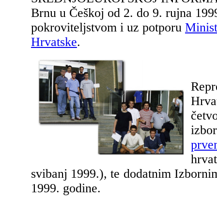
Brnu u Češkoj od 2. do 9. rujna 199
pokroviteljstvom i uz potporu
Minist
Hrvatske
.
Repr
Hrva
četvo
izb
prve
hrva
svibanj 1999.), te dodatnim Izborn
1999. godine.