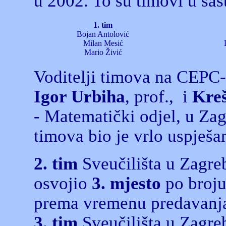
u 2002. To su timovi u sas
1. tim
Bojan Antolović
Milan Mesić
Mario Živić
Voditelji timova na CEPC-u
Igor Urbiha
, prof., i
Kre
- Matematički odjel, u Zag
timova bio je vrlo uspješan
2. tim
Sveučilišta u Zagre
osvojio
3. mjesto
po broju
prema vremenu predavanja
3. tim
Sveučilišta u Zagreb