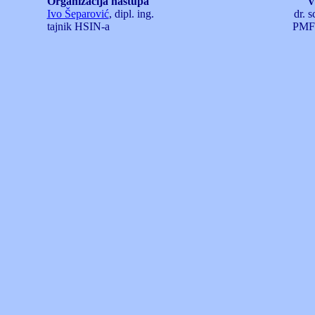
Organizacija nastupa
V
Ivo Šeparović
, dipl. ing.
dr. s
tajnik HSIN-a
PMF 