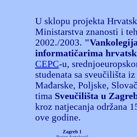
U sklopu projekta Hrvatsk
Ministarstva znanosti i te
2002./2003.
"Vankolegija
informatičarima hrvatsk
CEPC
-u, srednjoeuropsk
studenata sa sveučilišta iz
Mađarske, Poljske, Slovač
tima
Sveučilišta u Zagre
kroz natjecanja održana 15.
ove godine.
Zagreb 1