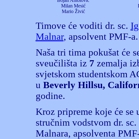
Bojan Antolović
Milan Mesić
Mario Živić
Timove će voditi dr. sc.
Ig
Malnar
, apsolvent PMF-a.
Naša tri tima pokušat će 
sveučilišta iz
7
zemalja izb
svjetskom studentskom AC
u
Beverly Hillsu, Califor
godine.
Kroz pripreme koje će se 
stručnim vodstvom dr. sc. 
Malnara, apsolventa PMF