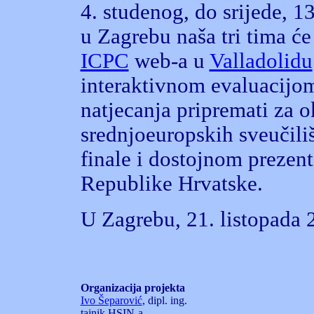
4. studenog, do srijede, 1
u Zagrebu naša tri tima ć
ICPC
web-a u
Valladolidu
interaktivnom evaluacijom
natjecanja pripremati za o
srednjoeuropskih sveučili
finale i dostojnom prezen
Republike Hrvatske.
U Zagrebu, 21. listopada 
Organizacija projekta
Ivo Šeparović
, dipl. ing.
tajnik HSIN-a