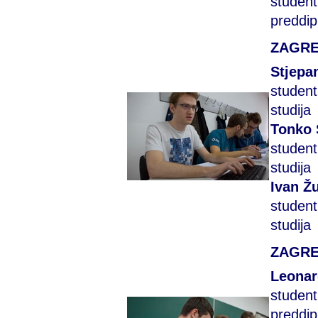
student
preddip
ZAGRE
Stjepa
student
studija
Tonko 
student
studija
Ivan Žu
student
studija
ZAGRE
Leonar
student
preddip