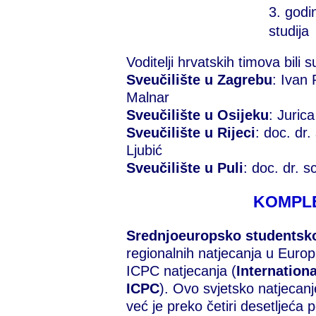
3. godi
studija
Voditelji hrvatskih timova bili s
Sveučilište u Zagrebu
: Ivan 
Malnar
Sveučilište u Osijeku
: Juric
Sveučilište u Rijeci
: doc. dr.
Ljubić
Sveučilište u Puli
: doc. dr. 
KOMPLE
Srednjoeuropsko studentsko
regionalnih natjecanja u Europi
ICPC natjecanja (
Internation
ICPC
). Ovo svjetsko natjecan
već je preko četiri desetljeća 