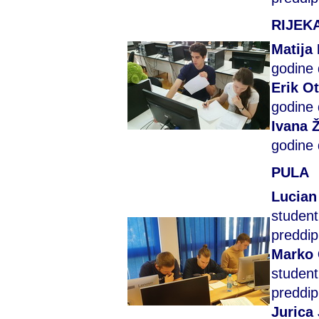
RIJEK
Matija
godine 
Erik O
godine 
Ivana 
godine 
PULA
Lucian
student
preddip
Marko
student
preddip
Jurica 