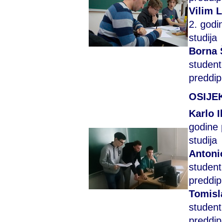
Vilim 
2. godi
studija
Borna 
student
preddip
OSIJE
Karlo I
godine
studija
Antoni
student
preddip
Tomisl
student
preddip