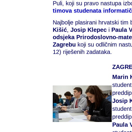
Puli, koji su pravo nastupa iz
timova studenata informatič
Najbolje plasirani hrvatski tim 
Kišić
,
Josip Klepec
i
Paula 
odsjeka Prirodoslovno-matem
Zagrebu
koji su odličnim nas
12) riješenih zadataka.
ZAGRE
Marin 
student
preddip
Josip 
student
preddip
Paula 