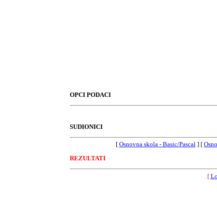
OPCI PODACI
SUDIONICI
[
Osnovna skola - Basic/Pascal
] [
Osno
REZULTATI
[
L