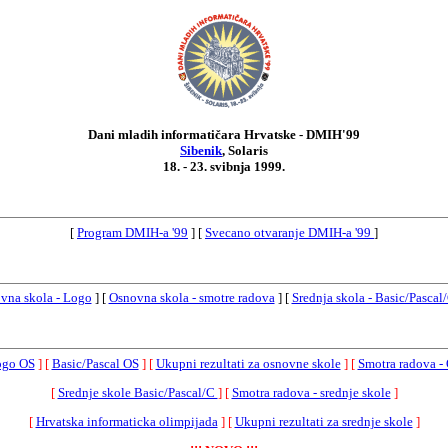
Dani mladih informatičara Hrvatske - DMIH'99
Sibenik
, Solaris
18. - 23. svibnja 1999.
[
Program DMIH-a '99
] [
Svecano otvaranje DMIH-a '99
]
vna skola - Logo
] [
Osnovna skola - smotre radova
] [
Srednja skola - Basic/Pascal
ogo OS
] [
Basic/Pascal OS
] [
Ukupni rezultati za osnovne skole
] [
Smotra radova -
[
Srednje skole Basic/Pascal/C
] [
Smotra radova - srednje skole
]
[
Hrvatska informaticka olimpijada
] [
Ukupni rezultati za srednje skole
]