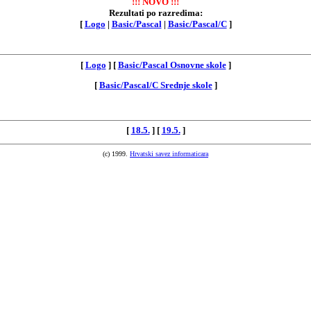
!!! NOVO !!!
Rezultati po razredima:
[
Logo
|
Basic/Pascal
|
Basic/Pascal/C
]
[
Logo
] [
Basic/Pascal Osnovne skole
]
[
Basic/Pascal/C Srednje skole
]
[
18.5.
] [
19.5.
]
(c) 1999.
Hrvatski savez informaticara