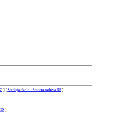
/C
] [
Srednja skola - Smotra radova SS
]
 OS
]