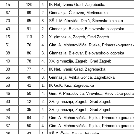
15
129
4.
IK Net, Ivanić Grad, Zagrebačka
67
69
2.
Gimnazija, Čakovec, Međimurska
70
65
3.
SŠ I. Meštrovića, Drniš, Šibensko-kninska
40
91
2.
Gimnazija, Bjelovar, Bjelovarsko-bilogorska
15
113
2.
X. gimnazija, Zagreb, Grad Zagreb
51
76
4.
Gim. A. Mohorovičića, Rijeka, Primorsko-gorans
38
86
3.
Gimnazija, Bjelovar, Bjelovarsko-bilogorska
40
78
4.
XV. gimnazija, Zagreb, Grad Zagreb
38
77
4.
IK Net, Ivanić Grad, Zagrebačka
66
40
3.
Gimnazija, Velika Gorica, Zagrebačka
58
41
1.
IK GuK, Križ, Zagrebačka
46
50
4.
Gim. P. Preradovića, Virovitica, Virovitičko-podr
83
12
2.
XV. gimnazija, Zagreb, Grad Zagreb
58
35
4.
XV. gimnazija, Zagreb, Grad Zagreb
24
64
2.
Gim. A. Mohorovičića, Rijeka, Primorsko-gorans
37
50
4.
Gim. A. Mohorovičića, Rijeka, Primorsko-gorans
28
42
1.
SŠ Z. Črnje, Rovinj, Istarska