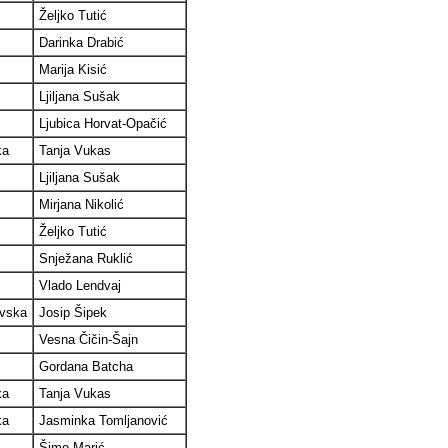
Željko Tutić
Darinka Drabić
Marija Kisić
Ljiljana Sušak
Ljubica Horvat-Opačić
ka
Tanja Vukas
Ljiljana Sušak
Mirjana Nikolić
Željko Tutić
Snježana Ruklić
Vlado Lendvaj
avska
Josip Šipek
Vesna Čičin-Šajn
Gordana Batcha
ka
Tanja Vukas
ka
Jasminka Tomljanović
Šimo Marić