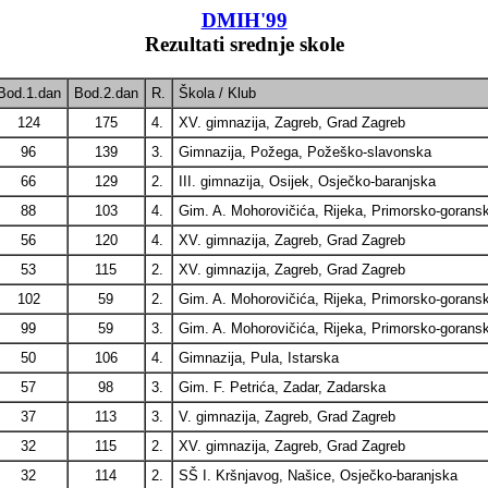
DMIH'99
Rezultati srednje skole
Bod.1.dan
Bod.2.dan
R.
Škola / Klub
124
175
4.
XV. gimnazija, Zagreb, Grad Zagreb
96
139
3.
Gimnazija, Požega, Požeško-slavonska
66
129
2.
III. gimnazija, Osijek, Osječko-baranjska
88
103
4.
Gim. A. Mohorovičića, Rijeka, Primorsko-gorans
56
120
4.
XV. gimnazija, Zagreb, Grad Zagreb
53
115
2.
XV. gimnazija, Zagreb, Grad Zagreb
102
59
2.
Gim. A. Mohorovičića, Rijeka, Primorsko-gorans
99
59
3.
Gim. A. Mohorovičića, Rijeka, Primorsko-gorans
50
106
4.
Gimnazija, Pula, Istarska
57
98
3.
Gim. F. Petrića, Zadar, Zadarska
37
113
3.
V. gimnazija, Zagreb, Grad Zagreb
32
115
2.
XV. gimnazija, Zagreb, Grad Zagreb
32
114
2.
SŠ I. Kršnjavog, Našice, Osječko-baranjska