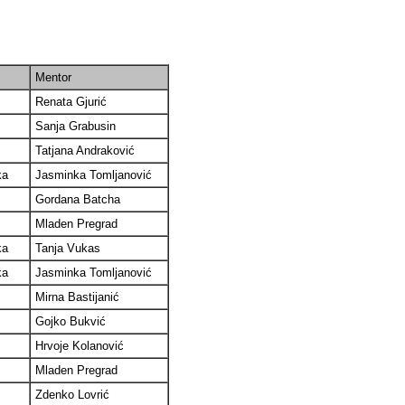
Mentor
Renata Gjurić
Sanja Grabusin
Tatjana Andraković
ka
Jasminka Tomljanović
Gordana Batcha
Mladen Pregrad
ka
Tanja Vukas
ka
Jasminka Tomljanović
Mirna Bastijanić
Gojko Bukvić
Hrvoje Kolanović
Mladen Pregrad
Zdenko Lovrić