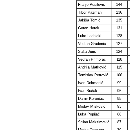
Franjo Posilović
144
Tibor Pazman
136
Jakiša Tomić
135
Goran Horak
131
Luka Lednicki
128
Vedran Grudenić
127
Saša Jurić
124
Vedran Primorac
118
Andrija Matković
115
Tomislav Petrović
106
Ivan Dokmanić
99
Ivan Buđak
96
Damir Korenčić
95
Mislav Mišković
93
Luka Popijač
88
Srđan Maksimović
87
Marko Obrovac
70