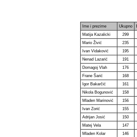
Ime i prezime
Ukupno
Matija Kazalicki
299
Mario Živić
235
Ivan Vidaković
195
Nenad Lazarić
191
Domagoj Vlah
176
Frane Šarić
168
Igor Bakarčić
161
Nikola Bogunović
158
Mladen Marinović
156
Ivan Zorić
155
Adrijan Josić
150
Matej Vela
147
Mladen Kolar
146