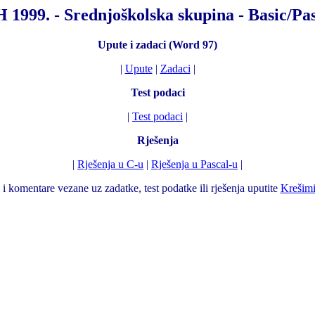
1999. - Srednjoškolska skupina - Basic/Pa
Upute i zadaci (Word 97)
|
Upute
|
Zadaci
|
Test podaci
|
Test podaci
|
Rješenja
|
Rješenja u C-u
|
Rješenja u Pascal-u
|
 i komentare vezane uz zadatke, test podatke ili rješenja uputite
Krešimi