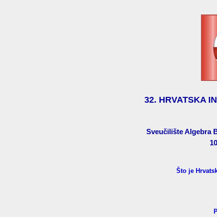
32. HRVATSKA I
Sveučilište Algebra 
10
Što je Hrvats
P