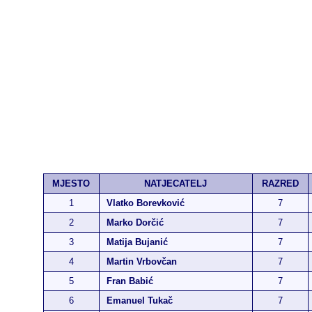
MJESTO
NATJECATELJ
RAZRED
1
Vlatko Borevković
7
2
Marko Dorčić
7
3
Matija Bujanić
7
4
Martin Vrbovčan
7
5
Fran Babić
7
6
Emanuel Tukač
7