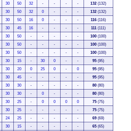
30
50
32
-
-
-
-
132
(132)
30
50
32
0
-
-
-
132
(132)
30
50
16
0
-
-
-
116
(116)
30
45
16
-
-
-
-
111
(111)
30
50
-
-
-
-
-
100
(100)
30
50
-
-
-
-
-
100
(100)
30
50
-
-
-
-
-
100
(100)
30
15
-
30
0
-
-
95
(95)
30
20
0
25
0
-
0
95
(95)
30
45
-
-
-
-
-
95
(95)
30
30
-
-
-
-
-
80
(80)
30
30
-
0
-
-
-
80
(80)
30
25
-
0
0
0
0
75
(75)
30
25
-
-
-
-
-
75
(75)
24
25
-
-
-
-
-
69
(69)
30
15
-
-
-
-
-
65
(65)