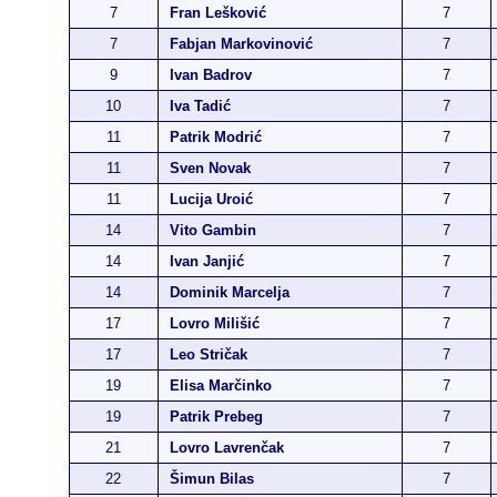
7
Fran Lešković
7
7
Fabjan Markovinović
7
9
Ivan Badrov
7
10
Iva Tadić
7
11
Patrik Modrić
7
11
Sven Novak
7
11
Lucija Uroić
7
14
Vito Gambin
7
14
Ivan Janjić
7
14
Dominik Marcelja
7
17
Lovro Milišić
7
17
Leo Stričak
7
19
Elisa Marčinko
7
19
Patrik Prebeg
7
21
Lovro Lavrenčak
7
22
Šimun Bilas
7