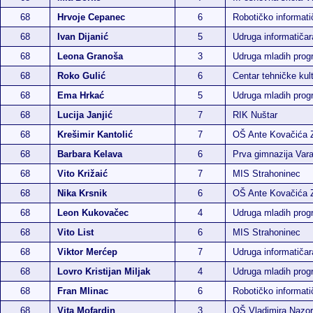
68
Hrvoje Cepanec
6
Robotičko informatič
68
Ivan Dijanić
5
Udruga informatiča
68
Leona Granoša
3
Udruga mladih pro
68
Roko Gulić
6
Centar tehničke kul
68
Ema Hrkać
5
Udruga mladih pro
68
Lucija Janjić
7
RIK Nuštar
68
Krešimir Kantolić
7
OŠ Ante Kovačića 
68
Barbara Kelava
6
Prva gimnazija Var
68
Vito Križaić
7
MIS Strahoninec
68
Nika Krsnik
6
OŠ Ante Kovačića 
68
Leon Kukovačec
4
Udruga mladih pro
68
Vito List
6
MIS Strahoninec
68
Viktor Merćep
7
Udruga informatiča
68
Lovro Kristijan Miljak
4
Udruga mladih pro
68
Fran Mlinac
6
Robotičko informatič
68
Vita Mofardin
3
OŠ Vladimira Nazor