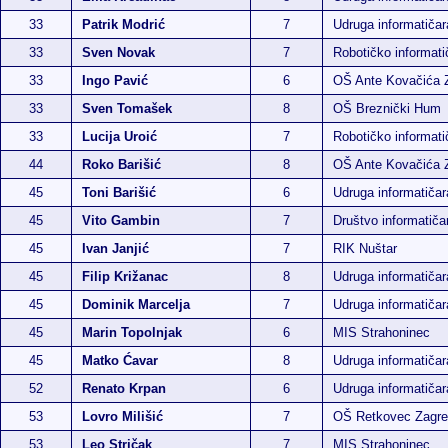
33
Patrik Modrić
7
Udruga informatiča
33
Sven Novak
7
Robotičko informatič
33
Ingo Pavić
6
OŠ Ante Kovačića 
33
Sven Tomašek
8
OŠ Breznički Hum
33
Lucija Uroić
7
Robotičko informatič
44
Roko Barišić
8
OŠ Ante Kovačića 
45
Toni Barišić
6
Udruga informatiča
45
Vito Gambin
7
Društvo informatiča
45
Ivan Janjić
7
RIK Nuštar
45
Filip Križanac
8
Udruga informatiča
45
Dominik Marcelja
7
Udruga informatiča
45
Marin Topolnjak
6
MIS Strahoninec
45
Matko Ćavar
8
Udruga informatiča
52
Renato Krpan
6
Udruga informatiča
53
Lovro Milišić
7
OŠ Retkovec Zagr
53
Leo Stričak
7
MIS Strahoninec