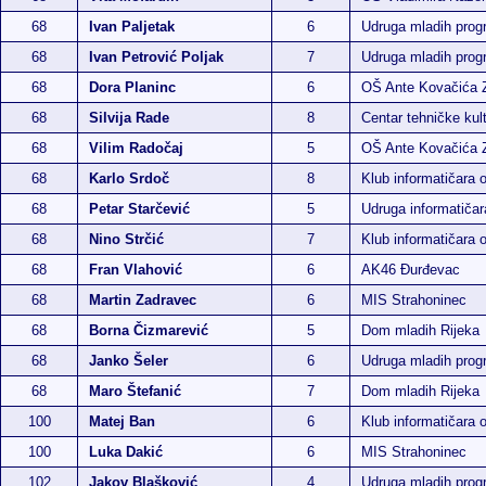
68
Ivan Paljetak
6
Udruga mladih pro
68
Ivan Petrović Poljak
7
Udruga mladih pro
68
Dora Planinc
6
OŠ Ante Kovačića 
68
Silvija Rade
8
Centar tehničke kul
68
Vilim Radočaj
5
OŠ Ante Kovačića 
68
Karlo Srdoč
8
Klub informatičara 
68
Petar Starčević
5
Udruga informatiča
68
Nino Strčić
7
Klub informatičara 
68
Fran Vlahović
6
AK46 Đurđevac
68
Martin Zadravec
6
MIS Strahoninec
68
Borna Čizmarević
5
Dom mladih Rijeka
68
Janko Šeler
6
Udruga mladih pro
68
Maro Štefanić
7
Dom mladih Rijeka
100
Matej Ban
6
Klub informatičara 
100
Luka Dakić
6
MIS Strahoninec
102
Jakov Blašković
4
Udruga mladih pro