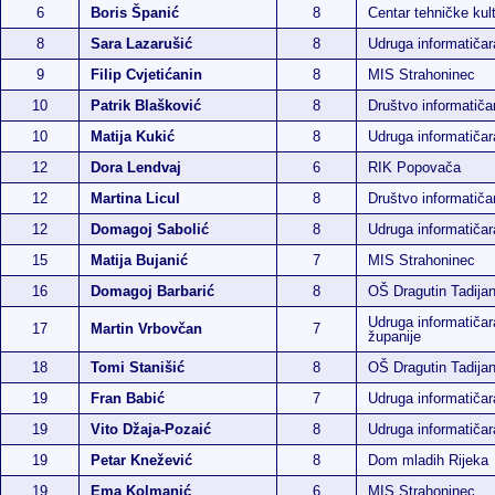
6
Boris Španić
8
Centar tehničke kul
8
Sara Lazarušić
8
Udruga informatiča
9
Filip Cvjetićanin
8
MIS Strahoninec
10
Patrik Blašković
8
Društvo informatiča
10
Matija Kukić
8
Udruga informatiča
12
Dora Lendvaj
6
RIK Popovača
12
Martina Licul
8
Društvo informatiča
12
Domagoj Sabolić
8
Udruga informatiča
15
Matija Bujanić
7
MIS Strahoninec
16
Domagoj Barbarić
8
OŠ Dragutin Tadija
Udruga informatičar
17
Martin Vrbovčan
7
županije
18
Tomi Stanišić
8
OŠ Dragutin Tadija
19
Fran Babić
7
Udruga informatiča
19
Vito Džaja-Pozaić
8
Udruga informatiča
19
Petar Knežević
8
Dom mladih Rijeka
19
Ema Kolmanić
6
MIS Strahoninec