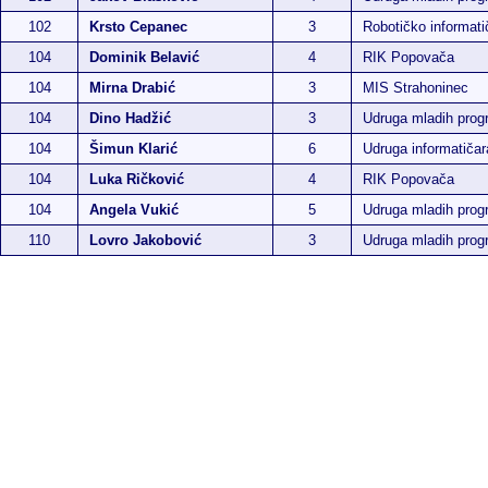
102
Krsto Cepanec
3
Robotičko informatič
104
Dominik Belavić
4
RIK Popovača
104
Mirna Drabić
3
MIS Strahoninec
104
Dino Hadžić
3
Udruga mladih pro
104
Šimun Klarić
6
Udruga informatiča
104
Luka Ričković
4
RIK Popovača
104
Angela Vukić
5
Udruga mladih pro
110
Lovro Jakobović
3
Udruga mladih pro