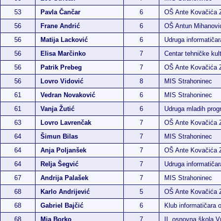
53
Pavla Čančar
6
OŠ Ante Kovačića 
56
Frane Andrić
6
OŠ Antun Mihanovi
56
Matija Lacković
6
Udruga informatiča
56
Elisa Marčinko
7
Centar tehničke kul
56
Patrik Prebeg
7
OŠ Ante Kovačića 
56
Lovro Vidović
8
MIS Strahoninec
61
Vedran Novaković
6
MIS Strahoninec
61
Vanja Žutić
6
Udruga mladih pro
63
Lovro Lavrenčak
7
OŠ Ante Kovačića 
64
Šimun Bilas
7
MIS Strahoninec
64
Anja Poljanšek
7
OŠ Ante Kovačića 
64
Relja Šegvić
7
Udruga informatiča
67
Andrija Palašek
7
MIS Strahoninec
68
Karlo Andrijević
5
OŠ Ante Kovačića 
68
Gabriel Bajčić
6
Klub informatičara 
68
Mia Borko
7
II. osnovna škola 