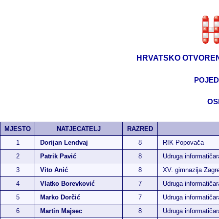
HRVATSKO OTVOREN
POJED
OS
MJESTO
NATJECATELJ
RAZRED
1
Dorijan Lendvaj
8
RIK Popovača
2
Patrik Pavić
8
Udruga informatiča
3
Vito Anić
8
XV. gimnazija Zagr
4
Vlatko Borevković
7
Udruga informatiča
5
Marko Dorčić
7
Udruga informatiča
6
Martin Majsec
8
Udruga informatiča