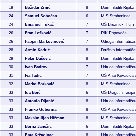
19
Božidar Zrnić
8
Dom mladih Rijeka
24
Samuel Sobočan
6
MIS Strahoninec
24
Emanuel Tukač
7
OŠ Breznički Hum
26
Fran Lešković
7
RIK Popovača
26
Fabjan Markovinović
7
Udruga informatiča
28
Armin Kadrić
8
Društvo informatiča
29
Petar Dušević
8
Dom mladih Rijeka
30
Ivan Badrov
7
Udruga informatiča
31
Iva Tadić
7
OŠ Ante Kovačića 
32
Marko Borković
8
MIS Strahoninec
33
Ida Boić
6
OŠ Dragutin Tadija
33
Antonio Dijanić
8
Udruga informatiča
33
Franko Guberina
8
OŠ Ante Kovačića 
33
Maksimilijan Hižman
8
MIS Strahoninec
33
Borna Janežić
6
Dom mladih Rijeka
33
Ema Krčadinac
8
Udruga informatiča