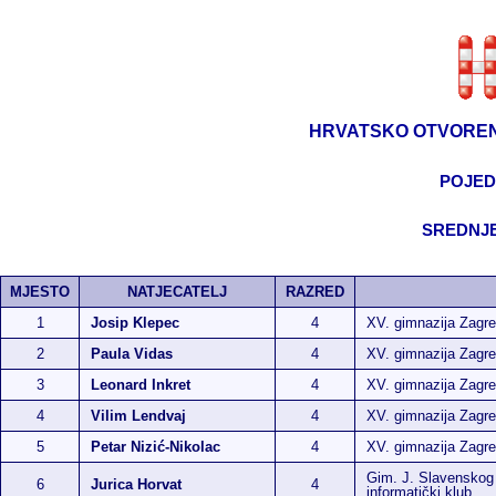
HRVATSKO OTVOREN
POJED
SREDNJE
MJESTO
NATJECATELJ
RAZRED
1
Josip Klepec
4
XV. gimnazija Zagr
2
Paula Vidas
4
XV. gimnazija Zagr
3
Leonard Inkret
4
XV. gimnazija Zagr
4
Vilim Lendvaj
4
XV. gimnazija Zagr
5
Petar Nizić-Nikolac
4
XV. gimnazija Zagr
Gim. J. Slavenskog
6
Jurica Horvat
4
informatički klub