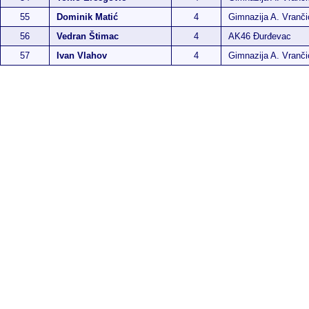
55
Dominik Matić
4
Gimnazija A. Vranči
56
Vedran Štimac
4
AK46 Đurđevac
57
Ivan Vlahov
4
Gimnazija A. Vranči