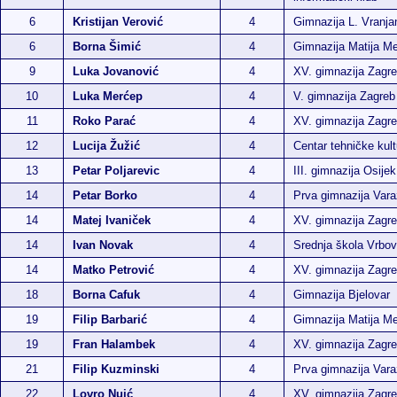
6
Kristijan Verović
4
Gimnazija L. Vranja
6
Borna Šimić
4
Gimnazija Matija M
9
Luka Jovanović
4
XV. gimnazija Zagr
10
Luka Merćep
4
V. gimnazija Zagreb
11
Roko Parać
4
XV. gimnazija Zagr
12
Lucija Žužić
4
Centar tehničke kult
13
Petar Poljarevic
4
III. gimnazija Osijek
14
Petar Borko
4
Prva gimnazija Vara
14
Matej Ivaniček
4
XV. gimnazija Zagr
14
Ivan Novak
4
Srednja škola Vrbo
14
Matko Petrović
4
XV. gimnazija Zagr
18
Borna Cafuk
4
Gimnazija Bjelovar
19
Filip Barbarić
4
Gimnazija Matija M
19
Fran Halambek
4
XV. gimnazija Zagr
21
Filip Kuzminski
4
Prva gimnazija Vara
22
Lovro Nuić
4
XV. gimnazija Zagr