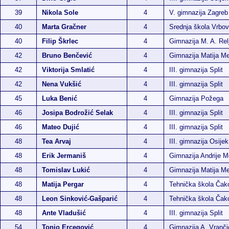
39
Nikola Sole
4
V. gimnazija Zagreb
40
Marta Gračner
4
Srednja škola Vrbo
40
Filip Škrlec
4
Gimnazija M. A. Rel
42
Bruno Benčević
4
Gimnazija Matija M
42
Viktorija Smlatić
4
III. gimnazija Split
42
Nena Vukšić
4
III. gimnazija Split
45
Luka Benić
4
Gimnazija Požega
46
Josipa Bodrožić Selak
4
III. gimnazija Split
46
Mateo Dujić
4
III. gimnazija Split
48
Tea Arvaj
4
III. gimnazija Osijek
48
Erik Jermaniš
4
Gimnazija Andrije M
48
Tomislav Lukić
4
Gimnazija Matija M
48
Matija Pergar
4
Tehnička škola Čak
48
Leon Sinković-Gašparić
4
Tehnička škola Čak
48
Ante Vladušić
4
III. gimnazija Split
54
Tonio Ercegović
4
Gimnazija A. Vranči