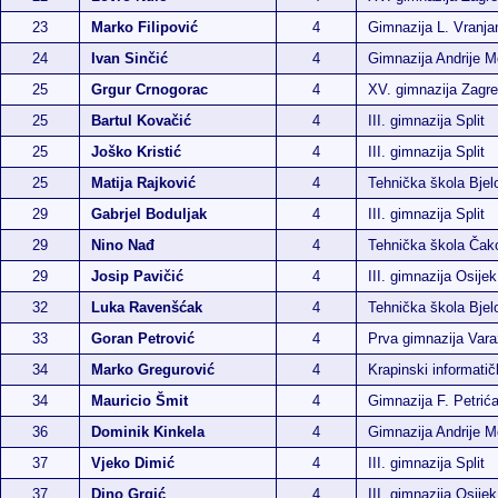
23
Marko Filipović
4
Gimnazija L. Vranja
24
Ivan Sinčić
4
Gimnazija Andrije M
25
Grgur Crnogorac
4
XV. gimnazija Zagr
25
Bartul Kovačić
4
III. gimnazija Split
25
Joško Kristić
4
III. gimnazija Split
25
Matija Rajković
4
Tehnička škola Bjel
29
Gabrjel Boduljak
4
III. gimnazija Split
29
Nino Nađ
4
Tehnička škola Čak
29
Josip Pavičić
4
III. gimnazija Osijek
32
Luka Ravenšćak
4
Tehnička škola Bjel
33
Goran Petrović
4
Prva gimnazija Vara
34
Marko Gregurović
4
Krapinski informatič
34
Mauricio Šmit
4
Gimnazija F. Petrić
36
Dominik Kinkela
4
Gimnazija Andrije M
37
Vjeko Dimić
4
III. gimnazija Split
37
Dino Grgić
4
III. gimnazija Osijek