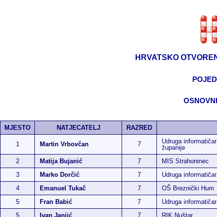
HRVATSKO OTVOREN
POJED
OSNOVNE
MJESTO
NATJECATELJ
RAZRED
Udruga informatičar
1
Martin Vrbovčan
7
županije
2
Matija Bujanić
7
MIS Strahoninec
3
Marko Dorčić
7
Udruga informatiča
4
Emanuel Tukač
7
OŠ Breznički Hum
5
Fran Babić
7
Udruga informatiča
5
Ivan Janjić
7
RIK Nuštar