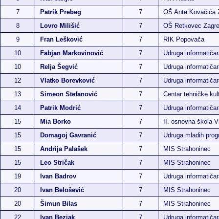
7
Patrik Prebeg
7
OŠ Ante Kovačića 
8
Lovro Milišić
7
OŠ Retkovec Zagr
9
Fran Lešković
7
RIK Popovača
10
Fabjan Markovinović
7
Udruga informatiča
10
Relja Šegvić
7
Udruga informatiča
12
Vlatko Borevković
7
Udruga informatiča
13
Simeon Stefanović
7
Centar tehničke kul
14
Patrik Modrić
7
Udruga informatiča
15
Mia Borko
7
II. osnovna škola 
15
Domagoj Gavranić
7
Udruga mladih pro
15
Andrija Palašek
7
MIS Strahoninec
15
Leo Stričak
7
MIS Strahoninec
19
Ivan Badrov
7
Udruga informatiča
20
Ivan Belošević
7
MIS Strahoninec
20
Šimun Bilas
7
MIS Strahoninec
22
Ivan Bezjak
7
Udruga informatiča