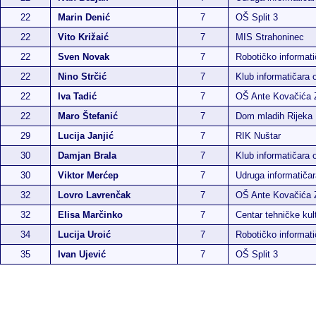
22
Marin Denić
7
OŠ Split 3
22
Vito Križaić
7
MIS Strahoninec
22
Sven Novak
7
Robotičko informati
22
Nino Strčić
7
Klub informatičara 
22
Iva Tadić
7
OŠ Ante Kovačića 
22
Maro Štefanić
7
Dom mladih Rijeka
29
Lucija Janjić
7
RIK Nuštar
30
Damjan Brala
7
Klub informatičara 
30
Viktor Merćep
7
Udruga informatiča
32
Lovro Lavrenčak
7
OŠ Ante Kovačića 
32
Elisa Marčinko
7
Centar tehničke kul
34
Lucija Uroić
7
Robotičko informati
35
Ivan Ujević
7
OŠ Split 3