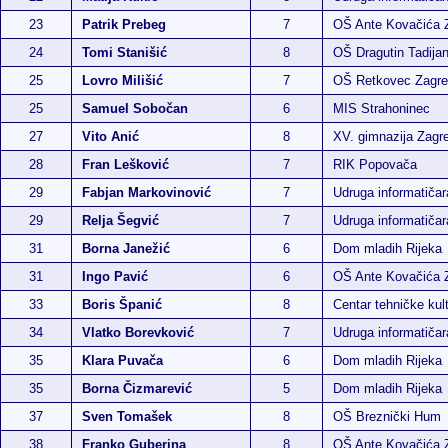
23
Patrik Prebeg
7
OŠ Ante Kovačića 
24
Tomi Stanišić
8
OŠ Dragutin Tadija
25
Lovro Milišić
7
OŠ Retkovec Zagr
25
Samuel Sobočan
6
MIS Strahoninec
27
Vito Anić
8
XV. gimnazija Zagr
28
Fran Lešković
7
RIK Popovača
29
Fabjan Markovinović
7
Udruga informatiča
29
Relja Šegvić
7
Udruga informatiča
31
Borna Janežić
6
Dom mladih Rijeka
31
Ingo Pavić
6
OŠ Ante Kovačića 
33
Boris Španić
8
Centar tehničke kul
34
Vlatko Borevković
7
Udruga informatiča
35
Klara Puvača
6
Dom mladih Rijeka
35
Borna Čizmarević
5
Dom mladih Rijeka
37
Sven Tomašek
8
OŠ Breznički Hum
38
Franko Guberina
8
OŠ Ante Kovačića 