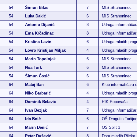
54
Šimun Bilas
7
MIS Strahoninec
54
Luka Dakić
6
MIS Strahoninec
54
Antonio Dijanić
8
Udruga informatiča
54
Ema Krčadinac
8
Udruga informatiča
54
Kristina Lavin
6
Udruga mladih pro
54
Lovro Kristijan Miljak
4
Udruga mladih pro
54
Marin Topolnjak
6
MIS Strahoninec
54
Noa Turk
6
MIS Strahoninec
54
Šimun Ćosić
6
MIS Strahoninec
64
Matej Ban
6
Klub informatičara 
64
Niko Barbarić
4
Udruga mladih pro
64
Dominik Belavić
4
RIK Popovača
64
Ivan Bezjak
7
Udruga informatiča
64
Ida Boić
6
OŠ Dragutin Tadija
64
Marin Denić
7
OŠ Split 3
64
Petar Dušević
8
Dom mladih Rijeka