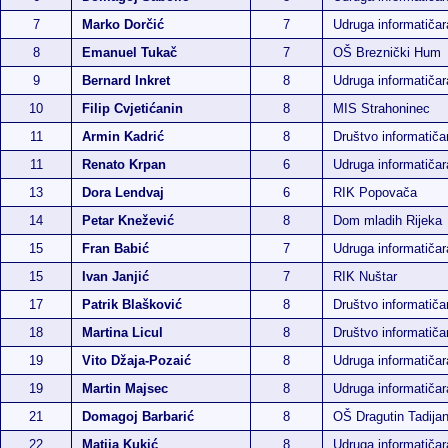
7
Marko Dorčić
7
Udruga informatiča
8
Emanuel Tukač
7
OŠ Breznički Hum
9
Bernard Inkret
8
Udruga informatiča
10
Filip Cvjetićanin
8
MIS Strahoninec
11
Armin Kadrić
8
Društvo informatiča
11
Renato Krpan
6
Udruga informatiča
13
Dora Lendvaj
6
RIK Popovača
14
Petar Knežević
8
Dom mladih Rijeka
15
Fran Babić
7
Udruga informatiča
15
Ivan Janjić
7
RIK Nuštar
17
Patrik Blašković
8
Društvo informatiča
18
Martina Licul
8
Društvo informatiča
19
Vito Džaja-Pozaić
8
Udruga informatiča
19
Martin Majsec
8
Udruga informatiča
21
Domagoj Barbarić
8
OŠ Dragutin Tadija
22
Matija Kukić
8
Udruga informatiča