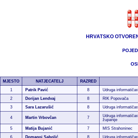
HRVATSKO OTVOREN
POJED
OS
MJESTO
NATJECATELJ
RAZRED
1
Patrik Pavić
8
Udruga informatiča
2
Dorijan Lendvaj
8
RIK Popovača
3
Sara Lazarušić
8
Udruga informatiča
Udruga informatičar
4
Martin Vrbovčan
7
županije
5
Matija Bujanić
7
MIS Strahoninec
6
Domagoj Sabolić
8
Udruga informatiča