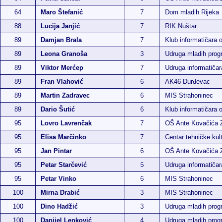
64
Maro Štefanić
7
Dom mladih Rijeka
88
Lucija Janjić
7
RIK Nuštar
89
Damjan Brala
7
Klub informatičara 
89
Leona Granoša
3
Udruga mladih pro
89
Viktor Merćep
7
Udruga informatiča
89
Fran Vlahović
6
AK46 Đurđevac
89
Martin Zadravec
6
MIS Strahoninec
89
Dario Šutić
6
Klub informatičara 
95
Lovro Lavrenčak
7
OŠ Ante Kovačića 
95
Elisa Marčinko
7
Centar tehničke kul
95
Jan Pintar
6
OŠ Ante Kovačića 
95
Petar Starčević
5
Udruga informatiča
95
Petar Vinko
6
MIS Strahoninec
100
Mirna Drabić
3
MIS Strahoninec
100
Dino Hadžić
3
Udruga mladih pro
100
Danijel Lenković
4
Udruga mladih pro