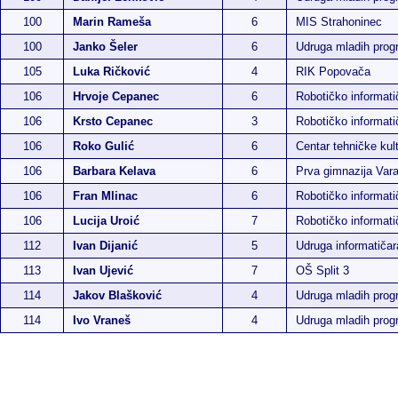
100
Marin Rameša
6
MIS Strahoninec
100
Janko Šeler
6
Udruga mladih pro
105
Luka Ričković
4
RIK Popovača
106
Hrvoje Cepanec
6
Robotičko informatič
106
Krsto Cepanec
3
Robotičko informatič
106
Roko Gulić
6
Centar tehničke kul
106
Barbara Kelava
6
Prva gimnazija Var
106
Fran Mlinac
6
Robotičko informatič
106
Lucija Uroić
7
Robotičko informatič
112
Ivan Dijanić
5
Udruga informatiča
113
Ivan Ujević
7
OŠ Split 3
114
Jakov Blašković
4
Udruga mladih pro
114
Ivo Vraneš
4
Udruga mladih pro