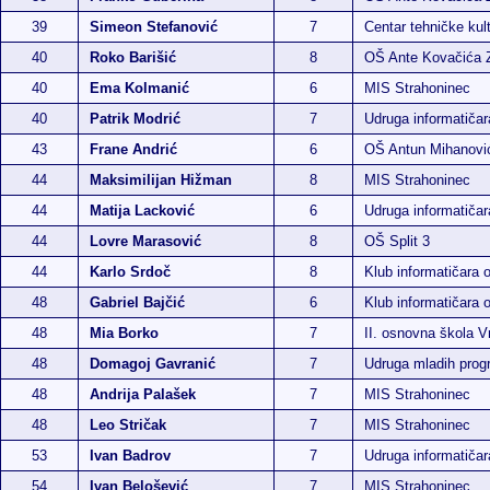
39
Simeon Stefanović
7
Centar tehničke kul
40
Roko Barišić
8
OŠ Ante Kovačića 
40
Ema Kolmanić
6
MIS Strahoninec
40
Patrik Modrić
7
Udruga informatiča
43
Frane Andrić
6
OŠ Antun Mihanovi
44
Maksimilijan Hižman
8
MIS Strahoninec
44
Matija Lacković
6
Udruga informatiča
44
Lovre Marasović
8
OŠ Split 3
44
Karlo Srdoč
8
Klub informatičara 
48
Gabriel Bajčić
6
Klub informatičara 
48
Mia Borko
7
II. osnovna škola 
48
Domagoj Gavranić
7
Udruga mladih pro
48
Andrija Palašek
7
MIS Strahoninec
48
Leo Stričak
7
MIS Strahoninec
53
Ivan Badrov
7
Udruga informatiča
54
Ivan Belošević
7
MIS Strahoninec