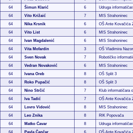
64
Šimun Klarić
6
Udruga informatiča
64
Vito Križaić
7
MIS Strahoninec
64
Nika Krsnik
6
OŠ Ante Kovačića 
64
Vito List
6
MIS Strahoninec
64
Ivan Magdalenić
6
MIS Strahoninec
64
Vita Mofardin
3
OŠ Vladimira Nazor
64
Sven Novak
7
Robotičko informatič
64
Vedran Novaković
6
MIS Strahoninec
64
Ivana Oreb
8
OŠ Split 3
64
Roko Pupačić
8
OŠ Split 3
64
Nino Strčić
7
Klub informatičara 
64
Iva Tadić
7
OŠ Ante Kovačića 
64
Lovro Vidović
8
MIS Strahoninec
64
Leo Znika
8
RIK Popovača
64
Matko Ćavar
8
Udruga informatiča
64
Pavla Čančar
6
OŠ Ante Kovačića 