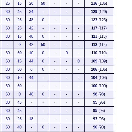
25
15
26
50
-
-
-
136
(136)
30
45
34
-
-
-
-
129
(129)
30
25
48
0
-
-
-
123
(123)
30
25
42
-
-
-
-
117
(117)
30
15
48
0
-
-
-
113
(113)
-
0
42
50
-
-
-
112
(112)
30
50
10
0
-
0
-
110
(110)
30
15
44
0
-
-
0
109
(109)
30
50
6
0
-
-
-
106
(106)
30
10
44
-
-
-
-
104
(104)
30
50
-
-
-
-
-
100
(100)
30
0
48
0
-
-
-
98
(98)
30
45
-
-
-
-
-
95
(95)
30
45
-
-
-
-
-
95
(95)
30
25
18
-
-
-
-
93
(93)
30
40
-
0
-
-
-
90
(90)