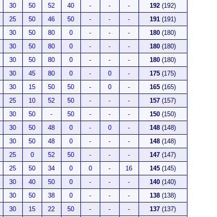
30
50
52
40
-
-
-
192
(192)
25
50
46
50
-
-
-
191
(191)
30
50
80
0
-
-
-
180
(180)
30
50
80
0
-
-
-
180
(180)
30
50
80
0
-
-
-
180
(180)
30
45
80
0
-
0
-
175
(175)
30
15
50
50
-
0
-
165
(165)
25
10
52
50
-
-
-
157
(157)
30
50
-
50
-
-
-
150
(150)
30
50
48
0
-
0
-
148
(148)
30
50
48
0
-
-
-
148
(148)
25
0
52
50
-
-
-
147
(147)
25
50
34
0
0
-
16
145
(145)
30
40
50
0
-
-
-
140
(140)
30
50
38
0
-
-
-
138
(138)
30
15
22
50
-
-
-
137
(137)