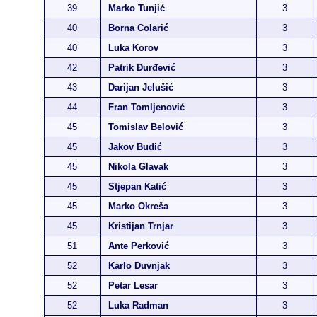
39
Marko Tunjić
3
40
Borna Colarić
3
40
Luka Korov
3
42
Patrik Đurđević
3
43
Darijan Jelušić
3
44
Fran Tomljenović
3
45
Tomislav Belović
3
45
Jakov Budić
3
45
Nikola Glavak
3
45
Stjepan Katić
3
45
Marko Okreša
3
45
Kristijan Trnjar
3
51
Ante Perković
3
52
Karlo Duvnjak
3
52
Petar Lesar
3
52
Luka Radman
3