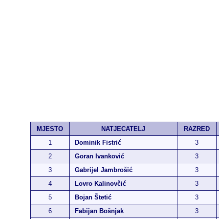
MJESTO
NATJECATELJ
RAZRED
1
Dominik Fistrić
3
2
Goran Ivanković
3
3
Gabrijel Jambrošić
3
4
Lovro Kalinovčić
3
5
Bojan Štetić
3
6
Fabijan Bošnjak
3