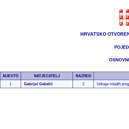
HRVATSKO OTVOREN
POJED
OSNOVNE
MJESTO
NATJECATELJ
RAZRED
1
Gabrijel Gabelić
2
Udruga mladih pr