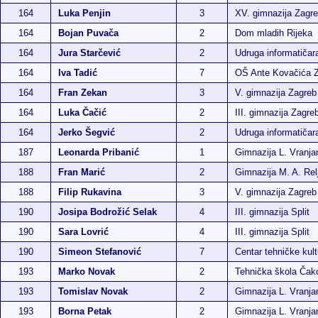
164
Luka Penjin
3
XV. gimnazija Zagr
164
Bojan Puvača
2
Dom mladih Rijeka
164
Jura Starčević
2
Udruga informatiča
164
Iva Tadić
7
OŠ Ante Kovačića 
164
Fran Zekan
3
V. gimnazija Zagreb
164
Luka Čačić
2
III. gimnazija Zagre
164
Jerko Šegvić
2
Udruga informatiča
187
Leonarda Pribanić
1
Gimnazija L. Vranja
188
Fran Marić
2
Gimnazija M. A. Rel
188
Filip Rukavina
3
V. gimnazija Zagreb
190
Josipa Bodrožić Selak
4
III. gimnazija Split
190
Sara Lovrić
4
III. gimnazija Split
190
Simeon Stefanović
7
Centar tehničke kult
193
Marko Novak
2
Tehnička škola Čak
193
Tomislav Novak
2
Gimnazija L. Vranja
193
Borna Petak
2
Gimnazija L. Vranja