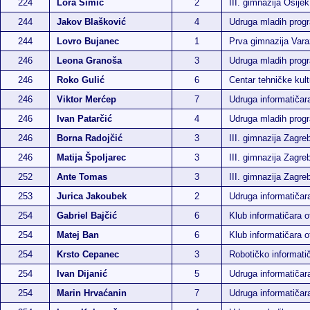
224
Lora Šimić
2
III. gimnazija Osijek
244
Jakov Blašković
4
Udruga mladih pro
244
Lovro Bujanec
1
Prva gimnazija Vara
246
Leona Granoša
3
Udruga mladih pro
246
Roko Gulić
6
Centar tehničke kult
246
Viktor Merćep
7
Udruga informatiča
246
Ivan Patarčić
4
Udruga mladih pro
246
Borna Radojčić
3
III. gimnazija Zagre
246
Matija Špoljarec
3
III. gimnazija Zagre
252
Ante Tomas
3
III. gimnazija Zagre
253
Jurica Jakoubek
2
Udruga informatiča
254
Gabriel Bajčić
6
Klub informatičara 
254
Matej Ban
6
Klub informatičara 
254
Krsto Cepanec
3
Robotičko informatič
254
Ivan Dijanić
5
Udruga informatiča
254
Marin Hrvaćanin
7
Udruga informatiča