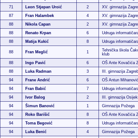
71
Leon Stjepan Uroić
2
XV. gimnazija Zagr
87
Fran Halambek
4
XV. gimnazija Zagr
88
Nikola Capan
2
XV. gimnazija Zagr
88
Renato Krpan
6
Udruga informatiča
88
Matija Kukić
8
Udruga informatiča
Tehnička škola Čako
88
Fran Meglić
1
klub
88
Ingo Pavić
6
OŠ Ante Kovačića 
88
Luka Radman
3
III. gimnazija Zagre
94
Frane Andrić
6
OŠ Antun Mihanović
94
Fran Babić
7
Udruga informatiča
94
Ivor Balog
2
III. gimnazija Osijek
94
Šimun Banović
1
Gimnazija Požega
94
Roko Barišić
8
OŠ Ante Kovačića 
94
Toma Begović
8
Udruga informatiča
94
Luka Benić
4
Gimnazija Požega