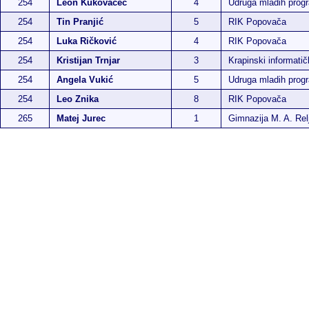
254
Leon Kukovačec
4
Udruga mladih pro
254
Tin Pranjić
5
RIK Popovača
254
Luka Ričković
4
RIK Popovača
254
Kristijan Trnjar
3
Krapinski informatič
254
Angela Vukić
5
Udruga mladih pro
254
Leo Znika
8
RIK Popovača
265
Matej Jurec
1
Gimnazija M. A. Rel