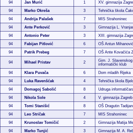
94
Jan Murić
1
XV. gimnazija Zagr
94
Marko Okreša
3
Tehnička škola Čak
94
Andrija Palašek
7
MIS Strahoninec
94
Ante Perković
3
Gimnazija L. Vranja
94
Antonio Peter
3
XIII. gimnazija Zagr
94
Fabijan Pitlović
6
OŠ Antun Mihanović
94
Patrik Prebeg
7
OŠ Ante Kovačića 
Gim. J. Slavenskog
94
Mihael Pristav
2
informatički klub
94
Klara Puvača
6
Dom mladih Rijeka
94
Luka Ravenšćak
4
Tehnička škola Bjel
94
Domagoj Sabolić
8
Udruga informatiča
94
Nikola Sole
4
V. gimnazija Zagreb
94
Tomi Stanišić
8
OŠ Dragutin Tadijan
94
Leo Stričak
7
MIS Strahoninec
94
Krunoslav Tomičić
2
Gimnazija Matija M
94
Marko Tunjić
3
Gimnazija M. A. Rel