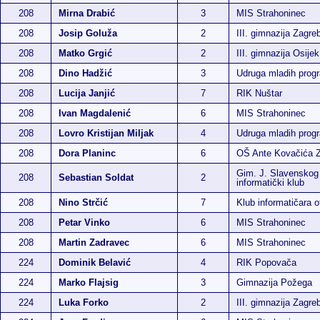
208
Mirna Drabić
3
MIS Strahoninec
208
Josip Goluža
2
III. gimnazija Zagre
208
Matko Grgić
2
III. gimnazija Osijek
208
Dino Hadžić
3
Udruga mladih pro
208
Lucija Janjić
7
RIK Nuštar
208
Ivan Magdalenić
6
MIS Strahoninec
208
Lovro Kristijan Miljak
4
Udruga mladih pro
208
Dora Planinc
6
OŠ Ante Kovačića 
Gim. J. Slavenskog
208
Sebastian Soldat
2
informatički klub
208
Nino Strčić
7
Klub informatičara 
208
Petar Vinko
6
MIS Strahoninec
208
Martin Zadravec
6
MIS Strahoninec
224
Dominik Belavić
4
RIK Popovača
224
Marko Flajsig
3
Gimnazija Požega
224
Luka Forko
2
III. gimnazija Zagre