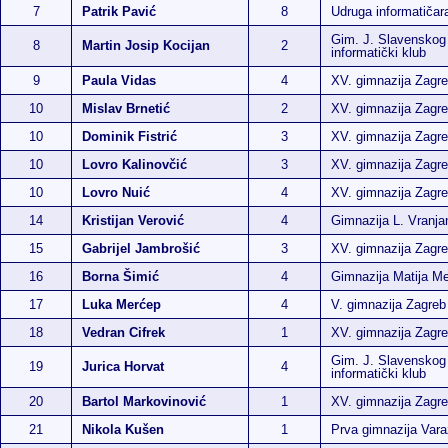
7
Patrik Pavić
8
Udruga informatiča
Gim. J. Slavenskog
8
Martin Josip Kocijan
2
informatički klub
9
Paula Vidas
4
XV. gimnazija Zagr
10
Mislav Brnetić
2
XV. gimnazija Zagr
10
Dominik Fistrić
3
XV. gimnazija Zagr
10
Lovro Kalinovčić
3
XV. gimnazija Zagr
10
Lovro Nuić
4
XV. gimnazija Zagr
14
Kristijan Verović
4
Gimnazija L. Vranja
15
Gabrijel Jambrošić
3
XV. gimnazija Zagr
16
Borna Šimić
4
Gimnazija Matija M
17
Luka Merćep
4
V. gimnazija Zagreb
18
Vedran Cifrek
1
XV. gimnazija Zagr
Gim. J. Slavenskog
19
Jurica Horvat
4
informatički klub
20
Bartol Markovinović
1
XV. gimnazija Zagr
21
Nikola Kušen
1
Prva gimnazija Vara