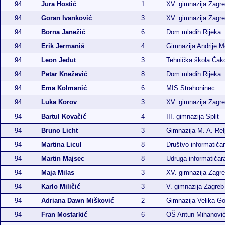
94
Jura Hostić
1
XV. gimnazija Zagr
94
Goran Ivanković
3
XV. gimnazija Zagr
94
Borna Janežić
6
Dom mladih Rijeka
94
Erik Jermaniš
4
Gimnazija Andrije M
94
Leon Jeđut
3
Tehnička škola Čak
94
Petar Knežević
8
Dom mladih Rijeka
94
Ema Kolmanić
6
MIS Strahoninec
94
Luka Korov
3
XV. gimnazija Zagr
94
Bartul Kovačić
4
III. gimnazija Split
94
Bruno Licht
3
Gimnazija M. A. Rel
94
Martina Licul
8
Društvo informatiča
94
Martin Majsec
8
Udruga informatiča
94
Maja Milas
3
XV. gimnazija Zagr
94
Karlo Miličić
3
V. gimnazija Zagreb
94
Adriana Dawn Mišković
2
Gimnazija Velika Go
94
Fran Mostarkić
6
OŠ Antun Mihanović