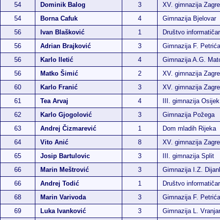
54
Dominik Balog
3
XV. gimnazija Zagr
54
Borna Cafuk
4
Gimnazija Bjelovar
56
Ivan Blašković
1
Društvo informatiča
56
Adrian Brajković
3
Gimnazija F. Petrić
56
Karlo Iletić
4
Gimnazija A.G. Ma
56
Matko Šimić
2
XV. gimnazija Zagr
60
Karlo Franić
3
XV. gimnazija Zagr
61
Tea Arvaj
4
III. gimnazija Osijek
62
Karlo Gjogolović
3
Gimnazija Požega
63
Andrej Čizmarević
1
Dom mladih Rijeka
64
Vito Anić
8
XV. gimnazija Zagr
65
Josip Bartulovic
3
III. gimnazija Split
66
Marin Meštrović
3
Gimnazija I.Z. Dija
66
Andrej Todić
1
Društvo informatiča
68
Marin Varivoda
3
Gimnazija F. Petrić
69
Luka Ivanković
3
Gimnazija L. Vranja