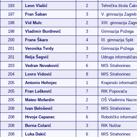
193
Leon Vlašić
2
Tehnička škola Čak
197
Fran Šaban
3
V. gimnazija Zagreb
198
Vid Mulc
2
XIII. gimnazija Zagr
198
Vladimir Đurđrević
3
Gimnazija Požega
200
Frane Škaro
4
III. gimnazija Split
201
Veronika Tvrdy
3
Gimnazija Požega
201
Relja Šegvić
7
Udruga informatiča
203
Vedran Novaković
6
MIS Strahoninec
204
Lovro Vidović
8
MIS Strahoninec
205
Antonio Hohnjec
1
Krapinski informatič
205
Fran Lešković
7
RIK Popovača
205
Mateo Mofardin
2
OŠ Vladimira Nazor
208
Ivan Belošević
7
MIS Strahoninec
208
Hrvoje Cepanec
6
Robotičko informatič
208
Borna Colarić
3
RIK Nuštar
208
Luka Dakić
6
MIS Strahoninec