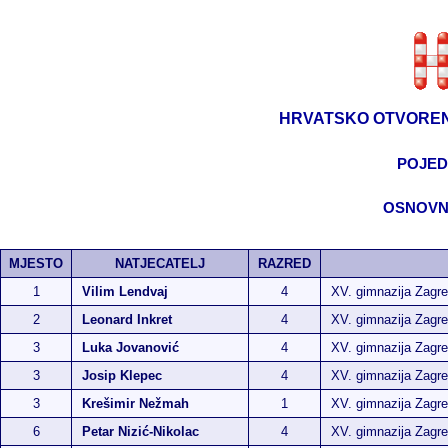
HRVATSKO OTVOREN
POJED
OSNOVNE
MJESTO
NATJECATELJ
RAZRED
1
Vilim Lendvaj
4
XV. gimnazija Zagr
2
Leonard Inkret
4
XV. gimnazija Zagr
3
Luka Jovanović
4
XV. gimnazija Zagr
3
Josip Klepec
4
XV. gimnazija Zagr
3
Krešimir Nežmah
1
XV. gimnazija Zagr
6
Petar Nizić-Nikolac
4
XV. gimnazija Zagr