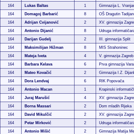
164
Lukas Baltas
1
Gimnazija L. Vranja
164
Domagoj Barbarić
8
OŠ Dragutin Tadijan
164
Adrijan Cvijanović
2
XV. gimnazija Zagr
164
Antonio Dijanić
8
Udruga informatiča
164
Darijan Gudelj
2
III. gimnazija Split
164
Maksimilijan Hižman
8
MIS Strahoninec
164
Mateja Iveta
4
V. gimnazija Zagreb
164
Barbara Kelava
6
Prva gimnazija Vara
164
Mateo Kovačić
2
Gimnazija I.Z. Dija
164
Dora Lendvaj
6
RIK Popovača
164
Antonio Macan
1
Krapinski informatič
164
Juraj Marušić
4
XV. gimnazija Zagr
164
Borna Massari
2
Dom mladih Rijeka
164
David Mikulčić
2
XV. gimnazija Zagr
164
Petar Mirković
2
Udruga informatiča
164
Antonio Mišić
2
Gimnazija Matija M