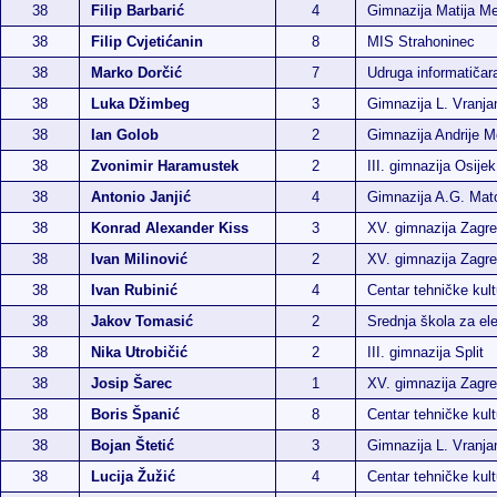
38
Filip Barbarić
4
Gimnazija Matija M
38
Filip Cvjetićanin
8
MIS Strahoninec
38
Marko Dorčić
7
Udruga informatiča
38
Luka Džimbeg
3
Gimnazija L. Vranja
38
Ian Golob
2
Gimnazija Andrije M
38
Zvonimir Haramustek
2
III. gimnazija Osijek
38
Antonio Janjić
4
Gimnazija A.G. Ma
38
Konrad Alexander Kiss
3
XV. gimnazija Zagr
38
Ivan Milinović
2
XV. gimnazija Zagr
38
Ivan Rubinić
4
Centar tehničke kult
38
Jakov Tomasić
2
Srednja škola za ele
38
Nika Utrobičić
2
III. gimnazija Split
38
Josip Šarec
1
XV. gimnazija Zagr
38
Boris Španić
8
Centar tehničke kult
38
Bojan Štetić
3
Gimnazija L. Vranja
38
Lucija Žužić
4
Centar tehničke kult