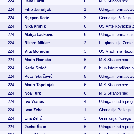
224
Jana Furdi
6
MIS Strahoninec
224
Filip Jamuljak
1
Udruga informatiča
224
Stjepan Katić
3
Gimnazija Požega
224
Nika Krsnik
6
OŠ Ante Kovačića 
224
Matija Lacković
6
Udruga informatiča
224
Rikard Miklec
2
III. gimnazija Zagre
224
Vita Mofardin
3
OŠ Vladimira Nazor
224
Marin Rameša
6
MIS Strahoninec
224
Karlo Srdoč
8
Klub informatičara 
224
Petar Starčević
5
Udruga informatiča
224
Marin Topolnjak
6
MIS Strahoninec
224
Noa Turk
6
MIS Strahoninec
224
Ivo Vraneš
4
Udruga mladih pro
224
Ivan Zeba
1
Gimnazija Požega
224
Ena Zelić
3
Gimnazija Požega
224
Janko Šeler
6
Udruga mladih pro