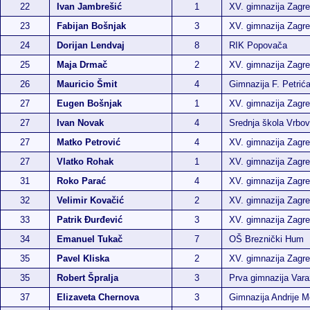
22
Ivan Jambrešić
1
XV. gimnazija Zagr
23
Fabijan Bošnjak
3
XV. gimnazija Zagr
24
Dorijan Lendvaj
8
RIK Popovača
25
Maja Drmač
2
XV. gimnazija Zagr
26
Mauricio Šmit
4
Gimnazija F. Petrić
27
Eugen Bošnjak
1
XV. gimnazija Zagr
27
Ivan Novak
4
Srednja škola Vrbo
27
Matko Petrović
4
XV. gimnazija Zagr
27
Vlatko Rohak
1
XV. gimnazija Zagr
31
Roko Parać
4
XV. gimnazija Zagr
32
Velimir Kovačić
2
XV. gimnazija Zagr
33
Patrik Đurđević
3
XV. gimnazija Zagr
34
Emanuel Tukač
7
OŠ Breznički Hum
35
Pavel Kliska
2
XV. gimnazija Zagr
35
Robert Špralja
3
Prva gimnazija Vara
37
Elizaveta Chernova
3
Gimnazija Andrije M