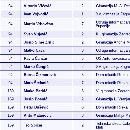
94
Vittorio Vičević
2
Gimnazija M. A. Rel
94
Ivan Vojvodić
1
XV. gimnazija Zagr
Udruga informatičar
94
Martin Vrbovčan
7
županije
94
Sven Vujević
2
III. gimnazija Zagre
94
Josip Šime Zrilić
2
Gimnazija Andrije M
94
Matko Ćavar
8
Udruga informatiča
94
Pavla Čančar
6
OŠ Ante Kovačića 
94
Marko Čengić
2
XV. gimnazija Zagr
94
Borna Čizmarević
5
Dom mladih Rijeka
94
Maro Štefanić
7
Dom mladih Rijeka
159
Matko Barbić
3
V. gimnazija Zagreb
159
Josip Bosnić
2
Gimnazija L. Vranja
159
Petar Dušević
8
Dom mladih Rijeka
159
Anto Matanović
3
Gimnazija Matija M
Tehnička škola Čako
159
Tio Špicar
2
klub