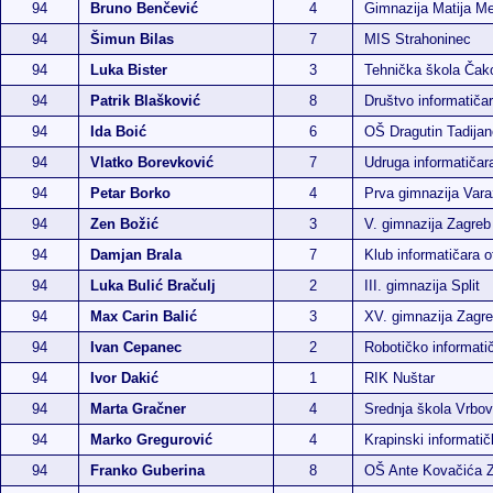
94
Bruno Benčević
4
Gimnazija Matija M
94
Šimun Bilas
7
MIS Strahoninec
94
Luka Bister
3
Tehnička škola Čak
94
Patrik Blašković
8
Društvo informatiča
94
Ida Boić
6
OŠ Dragutin Tadijan
94
Vlatko Borevković
7
Udruga informatiča
94
Petar Borko
4
Prva gimnazija Vara
94
Zen Božić
3
V. gimnazija Zagreb
94
Damjan Brala
7
Klub informatičara 
94
Luka Bulić Bračulj
2
III. gimnazija Split
94
Max Carin Balić
3
XV. gimnazija Zagr
94
Ivan Cepanec
2
Robotičko informatič
94
Ivor Dakić
1
RIK Nuštar
94
Marta Gračner
4
Srednja škola Vrbo
94
Marko Gregurović
4
Krapinski informatič
94
Franko Guberina
8
OŠ Ante Kovačića 