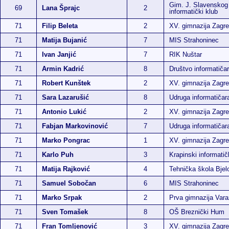
Gim. J. Slavenskog
69
Lana Šprajc
2
informatički klub
71
Filip Beleta
2
XV. gimnazija Zagr
71
Matija Bujanić
7
MIS Strahoninec
71
Ivan Janjić
7
RIK Nuštar
71
Armin Kadrić
8
Društvo informatiča
71
Robert Kunštek
2
XV. gimnazija Zagr
71
Sara Lazarušić
8
Udruga informatiča
71
Antonio Lukić
2
XV. gimnazija Zagr
71
Fabjan Markovinović
7
Udruga informatiča
71
Marko Pongrac
1
XV. gimnazija Zagr
71
Karlo Puh
3
Krapinski informatič
71
Matija Rajković
4
Tehnička škola Bjel
71
Samuel Sobočan
6
MIS Strahoninec
71
Marko Srpak
2
Prva gimnazija Vara
71
Sven Tomašek
8
OŠ Breznički Hum
71
Fran Tomljenović
3
XV. gimnazija Zagr