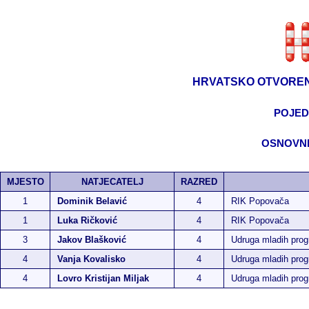
HRVATSKO OTVOREN
POJED
OSNOVNE
MJESTO
NATJECATELJ
RAZRED
1
Dominik Belavić
4
RIK Popovača
1
Luka Ričković
4
RIK Popovača
3
Jakov Blašković
4
Udruga mladih pr
4
Vanja Kovalisko
4
Udruga mladih pr
4
Lovro Kristijan Miljak
4
Udruga mladih pr