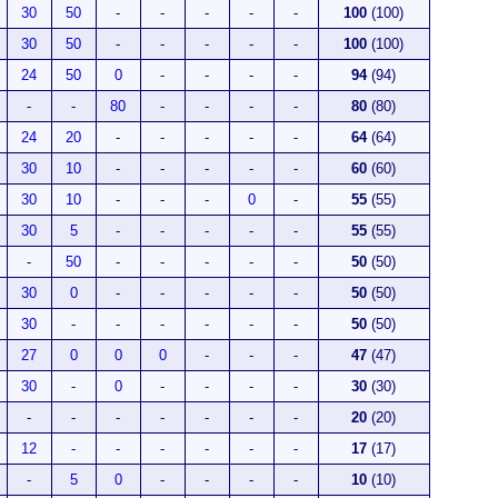
30
50
-
-
-
-
-
100
(100)
30
50
-
-
-
-
-
100
(100)
24
50
0
-
-
-
-
94
(94)
-
-
80
-
-
-
-
80
(80)
24
20
-
-
-
-
-
64
(64)
30
10
-
-
-
-
-
60
(60)
30
10
-
-
-
0
-
55
(55)
30
5
-
-
-
-
-
55
(55)
-
50
-
-
-
-
-
50
(50)
30
0
-
-
-
-
-
50
(50)
30
-
-
-
-
-
-
50
(50)
27
0
0
0
-
-
-
47
(47)
30
-
0
-
-
-
-
30
(30)
-
-
-
-
-
-
-
20
(20)
12
-
-
-
-
-
-
17
(17)
-
5
0
-
-
-
-
10
(10)