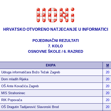
HRVATSKO OTVORENO NATJECANJE U INFORMATICI
POJEDINAČNI REZULTATI
7. KOLO
OSNOVNE ŠKOLE / 6. RAZRED
EKIPA
M
Udruga informatičara Božo Težak Zagreb
20
Dom mladih Rijeka
20
OŠ Ante Kovačića Zagreb
20
MIS Strahoninec
20
RIK Popovača
20
OŠ Dragutin Tadijanović Slavonski Brod
20