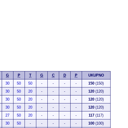
G
P
T
G
C
D
P
UKUPNO
30
50
50
-
-
-
-
150
(150)
30
50
20
-
-
-
-
120
(120)
30
50
20
-
-
-
-
120
(120)
30
50
20
-
-
-
-
120
(120)
27
50
20
-
-
-
-
117
(117)
30
50
-
-
-
-
-
100
(100)