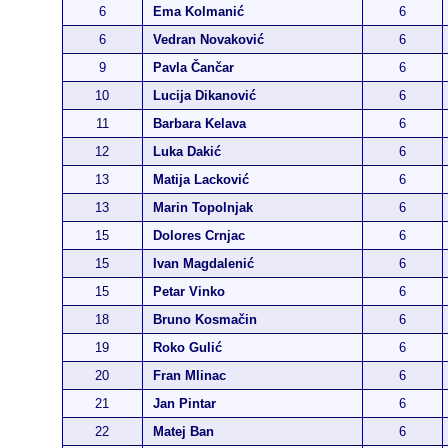
6
Ema Kolmanić
6
6
Vedran Novaković
6
9
Pavla Čančar
6
10
Lucija Dikanović
6
11
Barbara Kelava
6
12
Luka Dakić
6
13
Matija Lacković
6
13
Marin Topolnjak
6
15
Dolores Crnjac
6
15
Ivan Magdalenić
6
15
Petar Vinko
6
18
Bruno Kosmačin
6
19
Roko Gulić
6
20
Fran Mlinac
6
21
Jan Pintar
6
22
Matej Ban
6