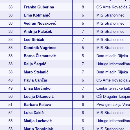
38
Franko Guberina
8
OŠ Ante Kovačića 
38
Ema Kolmanić
6
MIS Strahoninec
38
Vedran Novaković
6
MIS Strahoninec
38
Andrija Palašek
7
MIS Strahoninec
38
Leo Stričak
7
MIS Strahoninec
38
Dominik Vugrinec
5
MIS Strahoninec
38
Borna Čizmarević
5
Dom mladih Rijeka
38
Relja Šegvić
7
Udruga informatiča
38
Maro Štefanić
7
Dom mladih Rijeka
48
Pavla Čančar
6
OŠ Ante Kovačića 
49
Elisa Marčinko
7
Centar tehničke kult
50
Lucija Dikanović
6
OŠ Dragutin Tadijan
51
Barbara Kelava
6
Prva gimnazija Vara
52
Luka Dakić
6
MIS Strahoninec
53
Matija Lacković
6
Udruga informatiča
53
Marin Topolnjak
6
MIS Strahoninec