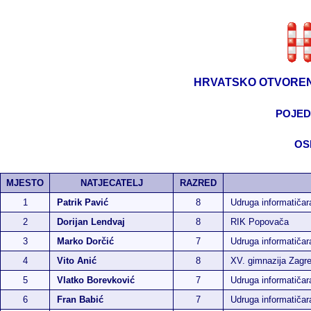
HRVATSKO OTVOREN
POJED
OS
MJESTO
NATJECATELJ
RAZRED
1
Patrik Pavić
8
Udruga informatiča
2
Dorijan Lendvaj
8
RIK Popovača
3
Marko Dorčić
7
Udruga informatiča
4
Vito Anić
8
XV. gimnazija Zagr
5
Vlatko Borevković
7
Udruga informatiča
6
Fran Babić
7
Udruga informatiča