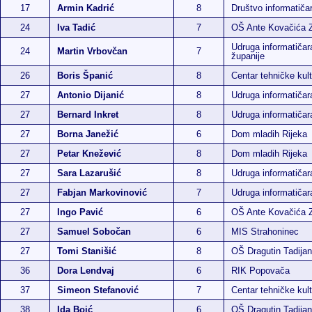
17
Armin Kadrić
8
Društvo informatiča
24
Iva Tadić
7
OŠ Ante Kovačića 
Udruga informatičar
24
Martin Vrbovčan
7
županije
26
Boris Španić
8
Centar tehničke kult
27
Antonio Dijanić
8
Udruga informatiča
27
Bernard Inkret
8
Udruga informatiča
27
Borna Janežić
6
Dom mladih Rijeka
27
Petar Knežević
8
Dom mladih Rijeka
27
Sara Lazarušić
8
Udruga informatiča
27
Fabjan Markovinović
7
Udruga informatiča
27
Ingo Pavić
6
OŠ Ante Kovačića 
27
Samuel Sobočan
6
MIS Strahoninec
27
Tomi Stanišić
8
OŠ Dragutin Tadijan
36
Dora Lendvaj
6
RIK Popovača
37
Simeon Stefanović
7
Centar tehničke kult
38
Ida Boić
6
OŠ Dragutin Tadijan