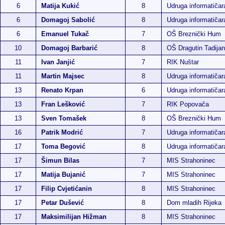
6
Matija Kukić
8
Udruga informatiča
6
Domagoj Sabolić
8
Udruga informatiča
6
Emanuel Tukač
7
OŠ Breznički Hum
10
Domagoj Barbarić
8
OŠ Dragutin Tadijan
11
Ivan Janjić
7
RIK Nuštar
11
Martin Majsec
8
Udruga informatiča
13
Renato Krpan
6
Udruga informatiča
13
Fran Lešković
7
RIK Popovača
13
Sven Tomašek
8
OŠ Breznički Hum
16
Patrik Modrić
7
Udruga informatiča
17
Toma Begović
8
Udruga informatiča
17
Šimun Bilas
7
MIS Strahoninec
17
Matija Bujanić
7
MIS Strahoninec
17
Filip Cvjetićanin
8
MIS Strahoninec
17
Petar Dušević
8
Dom mladih Rijeka
17
Maksimilijan Hižman
8
MIS Strahoninec