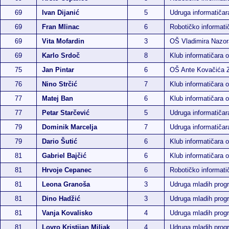
69
Ivan Dijanić
5
Udruga informatiča
69
Fran Mlinac
6
Robotičko informatič
69
Vita Mofardin
3
OŠ Vladimira Nazor
69
Karlo Srdoč
8
Klub informatičara 
75
Jan Pintar
6
OŠ Ante Kovačića 
76
Nino Strčić
7
Klub informatičara 
77
Matej Ban
6
Klub informatičara 
77
Petar Starčević
5
Udruga informatiča
79
Dominik Marcelja
7
Udruga informatiča
79
Dario Šutić
6
Klub informatičara 
81
Gabriel Bajčić
6
Klub informatičara 
81
Hrvoje Cepanec
6
Robotičko informatič
81
Leona Granoša
3
Udruga mladih pro
81
Dino Hadžić
3
Udruga mladih pro
81
Vanja Kovalisko
4
Udruga mladih pro
81
Lovro Kristijan Miljak
4
Udruga mladih pro