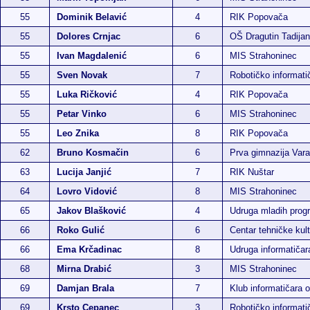
55
Dominik Belavić
4
RIK Popovača
55
Dolores Crnjac
6
OŠ Dragutin Tadijan
55
Ivan Magdalenić
6
MIS Strahoninec
55
Sven Novak
7
Robotičko informatič
55
Luka Ričković
4
RIK Popovača
55
Petar Vinko
6
MIS Strahoninec
55
Leo Znika
8
RIK Popovača
62
Bruno Kosmačin
6
Prva gimnazija Vara
63
Lucija Janjić
7
RIK Nuštar
64
Lovro Vidović
8
MIS Strahoninec
65
Jakov Blašković
4
Udruga mladih pro
66
Roko Gulić
6
Centar tehničke kult
66
Ema Krčadinac
8
Udruga informatiča
68
Mirna Drabić
3
MIS Strahoninec
69
Damjan Brala
7
Klub informatičara 
69
Krsto Cepanec
3
Robotičko informatič