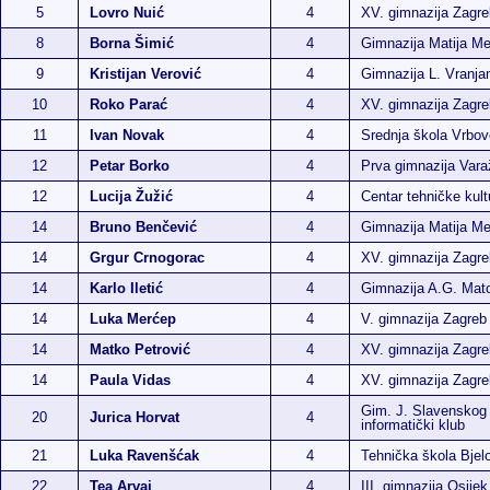
5
Lovro Nuić
4
XV. gimnazija Zagre
8
Borna Šimić
4
Gimnazija Matija Me
9
Kristijan Verović
4
Gimnazija L. Vranja
10
Roko Parać
4
XV. gimnazija Zagre
11
Ivan Novak
4
Srednja škola Vrbo
12
Petar Borko
4
Prva gimnazija Vara
12
Lucija Žužić
4
Centar tehničke kult
14
Bruno Benčević
4
Gimnazija Matija Me
14
Grgur Crnogorac
4
XV. gimnazija Zagre
14
Karlo Iletić
4
Gimnazija A.G. Mat
14
Luka Merćep
4
V. gimnazija Zagreb
14
Matko Petrović
4
XV. gimnazija Zagre
14
Paula Vidas
4
XV. gimnazija Zagre
Gim. J. Slavenskog
20
Jurica Horvat
4
informatički klub
21
Luka Ravenšćak
4
Tehnička škola Bjel
22
Tea Arvaj
4
III. gimnazija Osijek