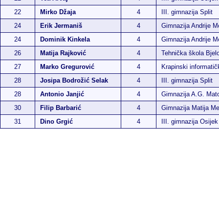
22
Mirko Džaja
4
III. gimnazija Split
24
Erik Jermaniš
4
Gimnazija Andrije M
24
Dominik Kinkela
4
Gimnazija Andrije M
26
Matija Rajković
4
Tehnička škola Bjel
27
Marko Gregurović
4
Krapinski informatič
28
Josipa Bodrožić Selak
4
III. gimnazija Split
28
Antonio Janjić
4
Gimnazija A.G. Mat
30
Filip Barbarić
4
Gimnazija Matija Me
31
Dino Grgić
4
III. gimnazija Osijek