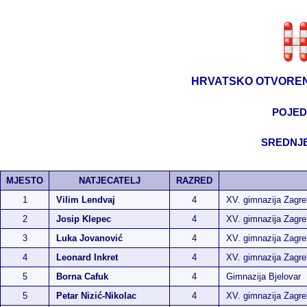
HRVATSKO OTVOREN
POJED
SREDNJE
MJESTO
NATJECATELJ
RAZRED
1
Vilim Lendvaj
4
XV. gimnazija Zagre
2
Josip Klepec
4
XV. gimnazija Zagre
3
Luka Jovanović
4
XV. gimnazija Zagre
4
Leonard Inkret
4
XV. gimnazija Zagre
5
Borna Cafuk
4
Gimnazija Bjelovar
5
Petar Nizić-Nikolac
4
XV. gimnazija Zagre