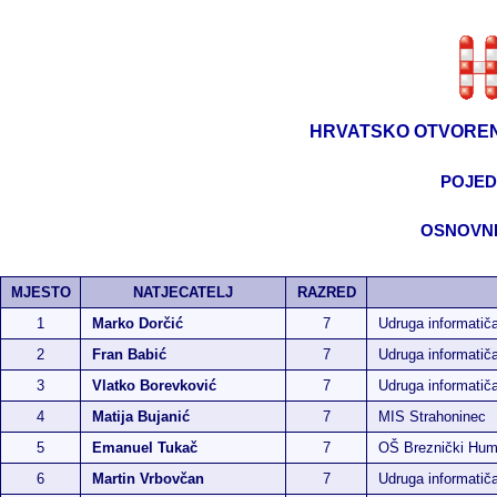
HRVATSKO OTVOREN
POJED
OSNOVNE
MJESTO
NATJECATELJ
RAZRED
1
Marko Dorčić
7
Udruga informatič
2
Fran Babić
7
Udruga informatič
3
Vlatko Borevković
7
Udruga informatič
4
Matija Bujanić
7
MIS Strahoninec
5
Emanuel Tukač
7
OŠ Breznički Hu
6
Martin Vrbovčan
7
Udruga informatiča