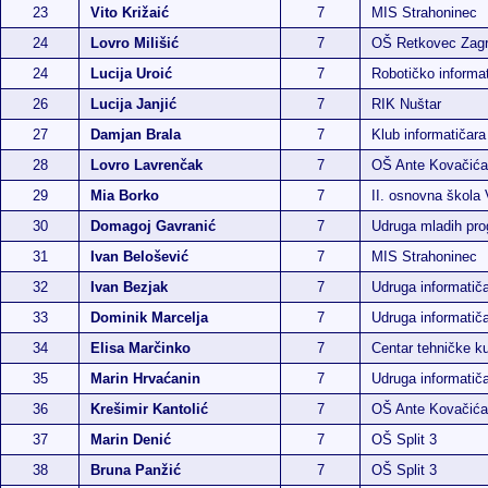
23
Vito Križaić
7
MIS Strahoninec
24
Lovro Milišić
7
OŠ Retkovec Zag
24
Lucija Uroić
7
Robotičko informat
26
Lucija Janjić
7
RIK Nuštar
27
Damjan Brala
7
Klub informatičara
28
Lovro Lavrenčak
7
OŠ Ante Kovačića
29
Mia Borko
7
II. osnovna škola
30
Domagoj Gavranić
7
Udruga mladih pr
31
Ivan Belošević
7
MIS Strahoninec
32
Ivan Bezjak
7
Udruga informatič
33
Dominik Marcelja
7
Udruga informatič
34
Elisa Marčinko
7
Centar tehničke ku
35
Marin Hrvaćanin
7
Udruga informatič
36
Krešimir Kantolić
7
OŠ Ante Kovačića
37
Marin Denić
7
OŠ Split 3
38
Bruna Panžić
7
OŠ Split 3