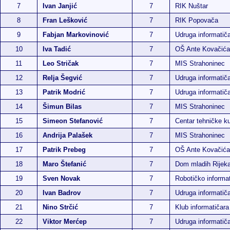
7
Ivan Janjić
7
RIK Nuštar
8
Fran Lešković
7
RIK Popovača
9
Fabjan Markovinović
7
Udruga informatič
10
Iva Tadić
7
OŠ Ante Kovačića
11
Leo Stričak
7
MIS Strahoninec
12
Relja Šegvić
7
Udruga informatič
13
Patrik Modrić
7
Udruga informatič
14
Šimun Bilas
7
MIS Strahoninec
15
Simeon Stefanović
7
Centar tehničke ku
16
Andrija Palašek
7
MIS Strahoninec
17
Patrik Prebeg
7
OŠ Ante Kovačića
18
Maro Štefanić
7
Dom mladih Rijek
19
Sven Novak
7
Robotičko informat
20
Ivan Badrov
7
Udruga informatič
21
Nino Strčić
7
Klub informatičara
22
Viktor Merćep
7
Udruga informatič