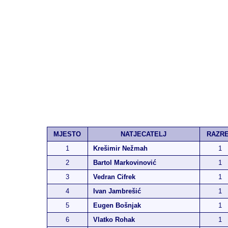
MJESTO
NATJECATELJ
RAZR
1
Krešimir Nežmah
1
2
Bartol Markovinović
1
3
Vedran Cifrek
1
4
Ivan Jambrešić
1
5
Eugen Bošnjak
1
6
Vlatko Rohak
1