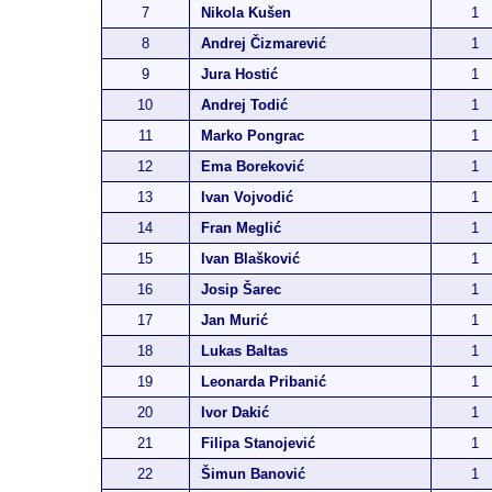
7
Nikola Kušen
1
8
Andrej Čizmarević
1
9
Jura Hostić
1
10
Andrej Todić
1
11
Marko Pongrac
1
12
Ema Boreković
1
13
Ivan Vojvodić
1
14
Fran Meglić
1
15
Ivan Blašković
1
16
Josip Šarec
1
17
Jan Murić
1
18
Lukas Baltas
1
19
Leonarda Pribanić
1
20
Ivor Dakić
1
21
Filipa Stanojević
1
22
Šimun Banović
1