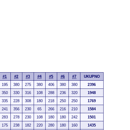
#1
#2
#3
#4
#5
#6
#7
UKUPNO
195
380
275
380
406
380
380
2396
350
330
316
108
288
236
320
1948
335
228
308
180
218
250
250
1769
241
356
230
65
266
216
210
1584
283
278
230
108
180
180
242
1501
175
238
182
220
280
180
160
1435