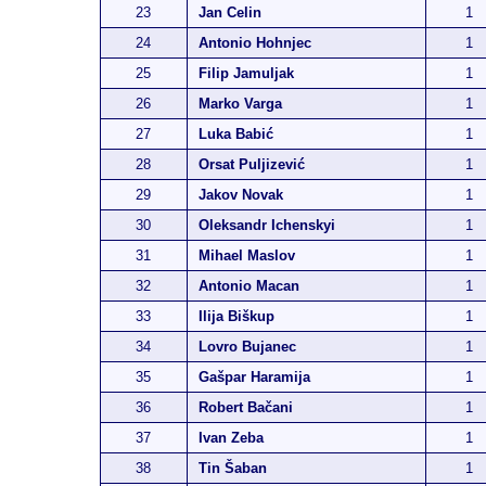
23
Jan Celin
1
24
Antonio Hohnjec
1
25
Filip Jamuljak
1
26
Marko Varga
1
27
Luka Babić
1
28
Orsat Puljizević
1
29
Jakov Novak
1
30
Oleksandr Ichenskyi
1
31
Mihael Maslov
1
32
Antonio Macan
1
33
Ilija Biškup
1
34
Lovro Bujanec
1
35
Gašpar Haramija
1
36
Robert Bačani
1
37
Ivan Zeba
1
38
Tin Šaban
1