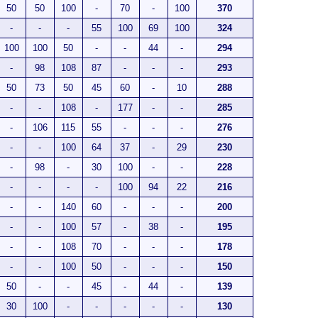
50
50
100
-
70
-
100
370
-
-
-
55
100
69
100
324
100
100
50
-
-
44
-
294
-
98
108
87
-
-
-
293
50
73
50
45
60
-
10
288
-
-
108
-
177
-
-
285
-
106
115
55
-
-
-
276
-
-
100
64
37
-
29
230
-
98
-
30
100
-
-
228
-
-
-
-
100
94
22
216
-
-
140
60
-
-
-
200
-
-
100
57
-
38
-
195
-
-
108
70
-
-
-
178
-
-
100
50
-
-
-
150
50
-
-
45
-
44
-
139
30
100
-
-
-
-
-
130