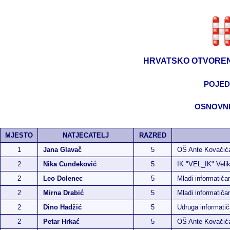
HRVATSKO OTVOREN
POJED
OSNOVNE
MJESTO
NATJECATELJ
RAZRED
1
Jana Glavač
5
OŠ Ante Kovačić
2
Nika Cundeković
5
IK "VEL_IK" Veli
2
Leo Dolenec
5
Mladi informatiča
2
Mirna Drabić
5
Mladi informatiča
2
Dino Hadžić
5
Udruga informati
2
Petar Hrkać
5
OŠ Ante Kovačić