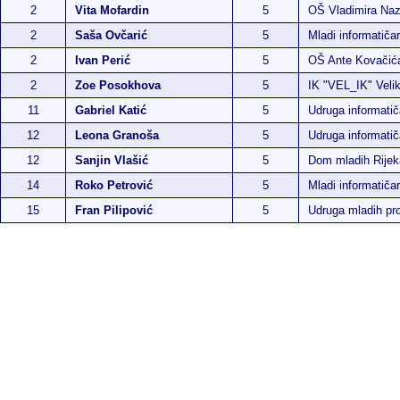
2
Vita Mofardin
5
OŠ Vladimira Naz
2
Saša Ovčarić
5
Mladi informatiča
2
Ivan Perić
5
OŠ Ante Kovačić
2
Zoe Posokhova
5
IK "VEL_IK" Veli
11
Gabriel Katić
5
Udruga informati
12
Leona Granoša
5
Udruga informati
12
Sanjin Vlašić
5
Dom mladih Rijek
14
Roko Petrović
5
Mladi informatiča
15
Fran Pilipović
5
Udruga mladih p