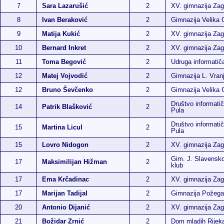
7
Sara Lazarušić
2
XV. gimnazija Zag
8
Ivan Beraković
2
Gimnazija Velika 
9
Matija Kukić
2
XV. gimnazija Zag
10
Bernard Inkret
2
XV. gimnazija Zag
11
Toma Begović
2
Udruga informati
12
Matej Vojvodić
2
Gimnazija L. Vran
12
Bruno Ševčenko
2
Gimnazija Velika 
Društvo informatič
14
Patrik Blašković
2
Pula
Društvo informatič
15
Martina Licul
2
Pula
15
Lovro Nidogon
2
XV. gimnazija Zag
Gim. J. Slavensko
17
Maksimilijan Hižman
2
klub
17
Ema Krčadinac
2
XV. gimnazija Zag
17
Marijan Tadijal
2
Gimnazija Požega
20
Antonio Dijanić
2
XV. gimnazija Zag
21
Božidar Zrnić
2
Dom mladih Rijek