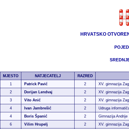
HRVATSKO OTVOREN
POJED
SREDNJE
MJESTO
NATJECATELJ
RAZRED
1
Patrick Pavić
2
XV. gimnazija Zag
2
Dorijan Lendvaj
2
XV. gimnazija Zag
3
Vito Anić
2
XV. gimnazija Zag
4
Ivan Jambrešić
2
Udruga informati
4
Boris Španić
2
Gimnazija Andrije
6
Vilim Hrupelj
2
XV. gimnazija Zag