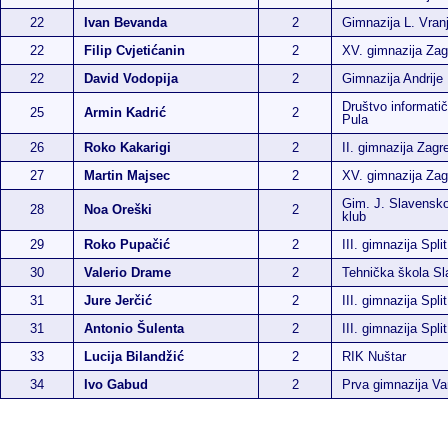
22
Ivan Bevanda
2
Gimnazija L. Vran
22
Filip Cvjetićanin
2
XV. gimnazija Zag
22
David Vodopija
2
Gimnazija Andrije
Društvo informatič
25
Armin Kadrić
2
Pula
26
Roko Kakarigi
2
II. gimnazija Zagr
27
Martin Majsec
2
XV. gimnazija Zag
Gim. J. Slavensko
28
Noa Oreški
2
klub
29
Roko Pupačić
2
III. gimnazija Split
30
Valerio Drame
2
Tehnička škola Sl
31
Jure Jerčić
2
III. gimnazija Split
31
Antonio Šulenta
2
III. gimnazija Split
33
Lucija Bilandžić
2
RIK Nuštar
34
Ivo Gabud
2
Prva gimnazija Va