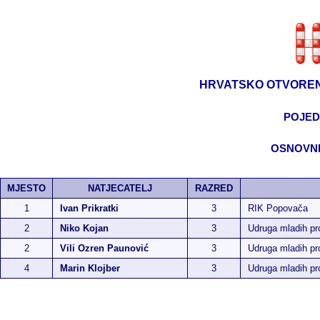
HRVATSKO OTVOREN
POJED
OSNOVNE
MJESTO
NATJECATELJ
RAZRED
1
Ivan Prikratki
3
RIK Popovača
2
Niko Kojan
3
Udruga mladih p
2
Vili Ozren Paunović
3
Udruga mladih p
4
Marin Klojber
3
Udruga mladih p