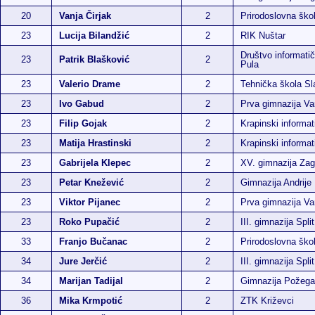
20
Vanja Čirjak
2
Prirodoslovna ško
23
Lucija Bilandžić
2
RIK Nuštar
Društvo informatič
23
Patrik Blašković
2
Pula
23
Valerio Drame
2
Tehnička škola Sl
23
Ivo Gabud
2
Prva gimnazija Va
23
Filip Gojak
2
Krapinski informat
23
Matija Hrastinski
2
Krapinski informat
23
Gabrijela Klepec
2
XV. gimnazija Zag
23
Petar Knežević
2
Gimnazija Andrije
23
Viktor Pijanec
2
Prva gimnazija Va
23
Roko Pupačić
2
III. gimnazija Split
33
Franjo Bučanac
2
Prirodoslovna ško
34
Jure Jerčić
2
III. gimnazija Split
34
Marijan Tadijal
2
Gimnazija Požega
36
Mika Krmpotić
2
ZTK Križevci