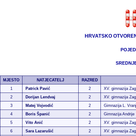
HRVATSKO OTVOREN
POJED
SREDNJE
MJESTO
NATJECATELJ
RAZRED
1
Patrick Pavić
2
XV. gimnazija Zag
2
Dorijan Lendvaj
2
XV. gimnazija Zag
3
Matej Vojvodić
2
Gimnazija L. Vran
4
Boris Španić
2
Gimnazija Andrije
5
Vito Anić
2
XV. gimnazija Zag
6
Sara Lazarušić
2
XV. gimnazija Zag