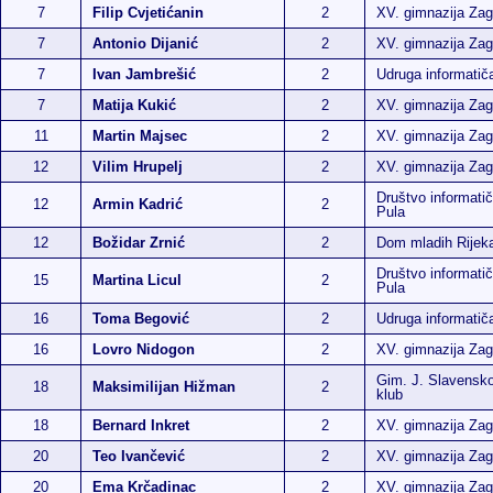
7
Filip Cvjetićanin
2
XV. gimnazija Zag
7
Antonio Dijanić
2
XV. gimnazija Zag
7
Ivan Jambrešić
2
Udruga informati
7
Matija Kukić
2
XV. gimnazija Zag
11
Martin Majsec
2
XV. gimnazija Zag
12
Vilim Hrupelj
2
XV. gimnazija Zag
Društvo informatič
12
Armin Kadrić
2
Pula
12
Božidar Zrnić
2
Dom mladih Rijek
Društvo informatič
15
Martina Licul
2
Pula
16
Toma Begović
2
Udruga informati
16
Lovro Nidogon
2
XV. gimnazija Zag
Gim. J. Slavensko
18
Maksimilijan Hižman
2
klub
18
Bernard Inkret
2
XV. gimnazija Zag
20
Teo Ivančević
2
XV. gimnazija Zag
20
Ema Krčadinac
2
XV. gimnazija Zag