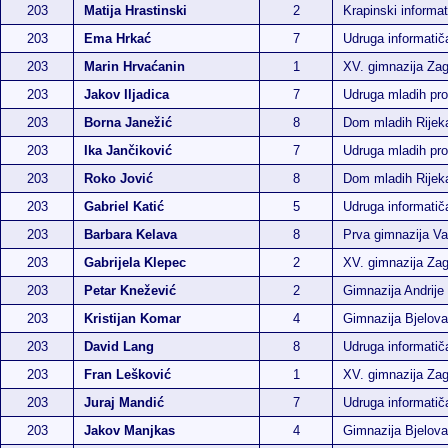
203
Matija Hrastinski
2
Krapinski informat
203
Ema Hrkać
7
Udruga informati
203
Marin Hrvaćanin
1
XV. gimnazija Za
203
Jakov Iljadica
7
Udruga mladih p
203
Borna Janežić
8
Dom mladih Rijek
203
Ika Jančiković
7
Udruga mladih p
203
Roko Jović
8
Dom mladih Rijek
203
Gabriel Katić
5
Udruga informati
203
Barbara Kelava
8
Prva gimnazija Va
203
Gabrijela Klepec
2
XV. gimnazija Za
203
Petar Knežević
2
Gimnazija Andrije
203
Kristijan Komar
4
Gimnazija Bjelova
203
David Lang
8
Udruga informati
203
Fran Lešković
1
XV. gimnazija Za
203
Juraj Mandić
7
Udruga informati
203
Jakov Manjkas
4
Gimnazija Bjelova