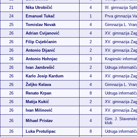
21
Nika Utrobičić
4
III. gimnazija Split
24
Emanuel Tukač
1
Prva gimnazija Va
25
Tomislav Novak
4
Gimnazija L. Vran
26
Adrian Cvijanović
4
XV. gimnazija Za
26
Filip Cvjetićanin
2
XV. gimnazija Za
26
Antonio Dijanić
2
XV. gimnazija Za
26
Antonio Hohnjec
3
Krapinski informat
26
Ivan Jambrešić
2
Udruga informati
26
Karlo Josip Kardum
4
XV. gimnazija Za
26
Željko Kelava
4
Gimnazija L. Vran
26
Renato Krpan
8
Udruga informati
26
Matija Kukić
2
XV. gimnazija Za
26
Ivan Milinović
4
XV. gimnazija Za
Gim. J. Slavensko
26
Mihael Pristav
4
klub
26
Luka Protulipac
8
Udruga informati