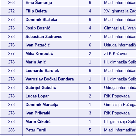
263
Ema Šamarija
6
Mladi informatičar
272
Filip Beleta
4
XV. gimnazija Za
273
Dominik Blažeka
6
Mladi informatičar
273
Josip Bosnić
4
Gimnazija L. Vran
273
Sebastian Zadravec
7
Mladi informatičar
276
Ivan Patarčić
6
Udruga informati
277
Mika Krmpotić
2
ZTK Križevci
278
Marin Anić
1
III. gimnazija Split
278
Leonardo Barulek
6
Mladi informatiča
278
Vatroslav Bočkaj Bundara
1
III. gimnazija Split
278
Gabrijel Gabelić
5
Udruga informati
278
Lucas Lopar
2
RIK Popovača
278
Dominik Marcelja
1
Gimnazija Požeg
278
Ivan Prikratki
3
RIK Popovača
278
Marin Čikotić
1
III. gimnazija Split
286
Petar Furdi
5
Mladi informatičar