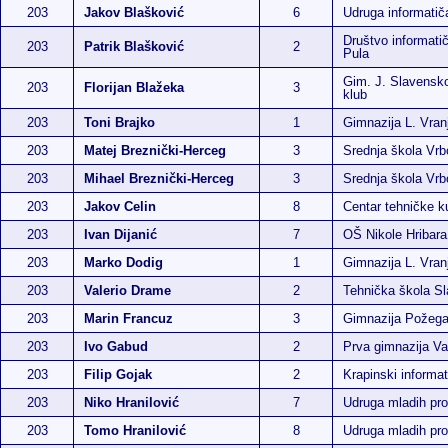
203
Jakov Blašković
6
Udruga informati
Društvo informatič
203
Patrik Blašković
2
Pula
Gim. J. Slavensko
203
Florijan Blažeka
3
klub
203
Toni Brajko
1
Gimnazija L. Vran
203
Matej Breznički-Herceg
3
Srednja škola Vr
203
Mihael Breznički-Herceg
3
Srednja škola Vr
203
Jakov Celin
8
Centar tehničke ku
203
Ivan Dijanić
7
OŠ Nikole Hribara
203
Marko Dodig
1
Gimnazija L. Vran
203
Valerio Drame
2
Tehnička škola Sl
203
Marin Francuz
3
Gimnazija Požeg
203
Ivo Gabud
2
Prva gimnazija Va
203
Filip Gojak
2
Krapinski informat
203
Niko Hranilović
7
Udruga mladih p
203
Tomo Hranilović
8
Udruga mladih p