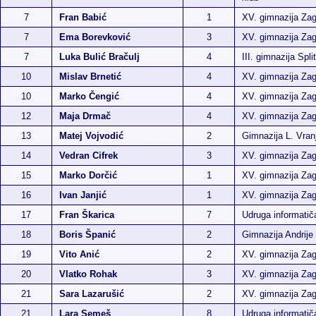
7
Fran Babić
1
XV. gimnazija Za
7
Ema Borevković
3
XV. gimnazija Za
7
Luka Bulić Bračulj
4
III. gimnazija Split
10
Mislav Brnetić
4
XV. gimnazija Za
10
Marko Čengić
4
XV. gimnazija Za
12
Maja Drmač
4
XV. gimnazija Za
13
Matej Vojvodić
2
Gimnazija L. Vran
14
Vedran Cifrek
3
XV. gimnazija Za
15
Marko Dorčić
1
XV. gimnazija Za
16
Ivan Janjić
1
XV. gimnazija Za
17
Fran Škarica
7
Udruga informati
18
Boris Španić
2
Gimnazija Andrije
19
Vito Anić
2
XV. gimnazija Za
20
Vlatko Rohak
3
XV. gimnazija Za
21
Sara Lazarušić
2
XV. gimnazija Za
21
Lara Semeš
8
Udruga informati