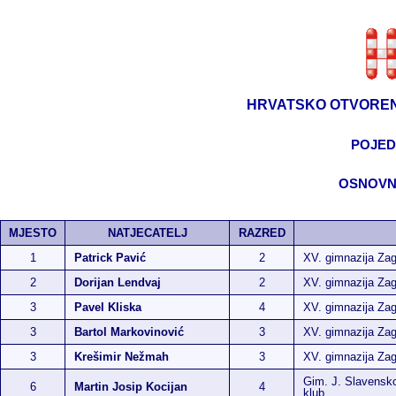
HRVATSKO OTVOREN
POJED
OSNOVNE
MJESTO
NATJECATELJ
RAZRED
1
Patrick Pavić
2
XV. gimnazija Za
2
Dorijan Lendvaj
2
XV. gimnazija Za
3
Pavel Kliska
4
XV. gimnazija Za
3
Bartol Markovinović
3
XV. gimnazija Za
3
Krešimir Nežmah
3
XV. gimnazija Za
Gim. J. Slavensko
6
Martin Josip Kocijan
4
klub