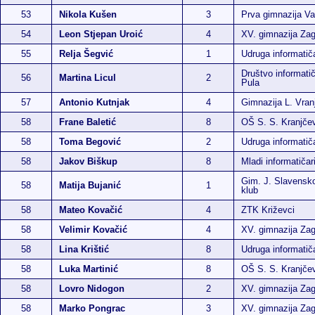
53
Nikola Kušen
3
Prva gimnazija Va
54
Leon Stjepan Uroić
4
XV. gimnazija Za
55
Relja Šegvić
1
Udruga informati
Društvo informatič
56
Martina Licul
2
Pula
57
Antonio Kutnjak
4
Gimnazija L. Vran
58
Frane Baletić
8
OŠ S. S. Kranjče
58
Toma Begović
2
Udruga informati
58
Jakov Biškup
8
Mladi informatičar
Gim. J. Slavensko
58
Matija Bujanić
1
klub
58
Mateo Kovačić
4
ZTK Križevci
58
Velimir Kovačić
4
XV. gimnazija Za
58
Lina Krištić
8
Udruga informati
58
Luka Martinić
8
OŠ S. S. Kranjče
58
Lovro Nidogon
2
XV. gimnazija Za
58
Marko Pongrac
3
XV. gimnazija Za