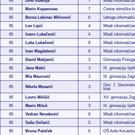
85
Dino Kukolja
7
Mladi informatiča
85
Marin Kupanovac
7
Centar tehničke ku
85
Borna Lebinac Milinović
6
Udruga informati
85
Leo Lipić
4
Mladi informatičar
85
Ivano Lukačević
4
Mladi informatičar
85
Luka Lukačević
8
Mladi informatičar
85
Ivan Magdalenić
8
Mladi informatičar
85
David Matijanić
3
Gimnazija Požeg
85
Jana Matić
3
III. gimnazija Split
85
Mia Maurović
3
III. gimnazija Zag
Gim. J. Slavensko
85
Nikola Mesarić
3
klub
85
Lovro Milišić
1
XV. gimnazija Za
85
Marin Miloš
3
III. gimnazija Split
85
Vedran Novaković
8
Mladi informatičar
85
Saša Ovčarić
5
Mladi informatičar
85
Bruna Paleček
6
OŠ Ante Kovačić