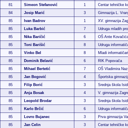
81
Simeon Stefanović
1
Centar tehničke ku
84
Josip Marić
3
Gimnazija L. Vran
85
Ivan Badrov
1
XV. gimnazija Za
85
Luka Barbić
7
Udruga mladih p
85
Nika Baričić
6
OŠ Ante Kovačić
85
Toni Barišić
8
Udruga informatič
85
Vinko Bel
8
Mladi informatičar
85
Dominik Belavić
6
RIK Popovača
85
Mihael Bertetić
7
OŠ Vladimira Naz
85
Jan Bogović
4
Športska gimnazi
85
Filip Borić
3
Srednja škola Isi
85
Anja Bosak
4
V. gimnazija Zagr
85
Leopold Brodar
3
Srednja škola Isi
85
Karlo Brčić
6
Udruga informati
85
Lovro Bujanec
3
Prva gimnazija Va
85
Jan Celin
3
Centar tehničke ku