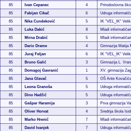
85
Ivan Cepanec
4
Prirodoslovna ško
85
Fabijan Cikač
6
Udruga informati
85
Nika Cundeković
5
IK "VEL_IK" Velik
85
Luka Dakić
8
Mladi informatičar
85
Mirna Drabić
5
Mladi informatiča
85
Dario Drame
4
Gimnazija Matija 
85
Juraj Feljan
6
IK "VEL_IK" Velik
85
Bruno Galić
3
Gimnazija L. Vran
85
Domagoj Gavranić
1
XV. gimnazija Za
85
Jana Glavač
5
OŠ Ante Kovačić
85
Leona Granoša
5
Udruga informati
85
Dino Hadžić
5
Udruga informati
85
Gašpar Haramija
3
Prva gimnazija Va
85
Oliver Horvat
4
Srednja škola Isi
85
Marko Hrenić
7
Mladi informatičar
85
David Ivanjek
7
Udruga informati