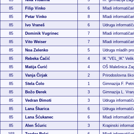
85
Filip Vinko
6
Mladi informatičar
85
Petar Vinko
8
Mladi informatičar
85
Ivo Vraneš
6
Udruga informati
85
Dominik Vugrinec
7
Mladi informatičar
85
Vito Weiser
7
Mladi informatičar
85
Noa Zelenko
5
Udruga mladih p
85
Rebeka Ćaćić
4
IK "VEL_IK" Velik
85
Matija Ćurić
4
OŠ Malešnica Za
85
Vanja Čirjak
2
Prirodoslovna ško
85
Stela Čolo
1
Gimnazija F. Petr
85
Božo Đerek
3
Gimnazija L. Vran
85
Vedran Đimoti
3
Udruga informatič
85
Lana Škarica
6
Udruga informati
85
Lana Šćukanec
6
Mladi informatiča
85
Alen Šćuric
3
Krapinski informat
193
Teodor Belaj
6
Mladi informatiča