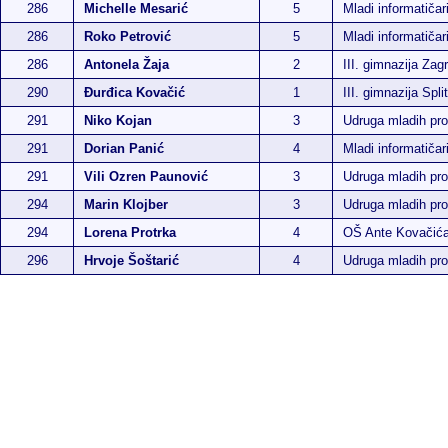
286
Michelle Mesarić
5
Mladi informatičar
286
Roko Petrović
5
Mladi informatičar
286
Antonela Žaja
2
III. gimnazija Zag
290
Đurđica Kovačić
1
III. gimnazija Split
291
Niko Kojan
3
Udruga mladih p
291
Dorian Panić
4
Mladi informatiča
291
Vili Ozren Paunović
3
Udruga mladih p
294
Marin Klojber
3
Udruga mladih p
294
Lorena Protrka
4
OŠ Ante Kovačić
296
Hrvoje Šoštarić
4
Udruga mladih p