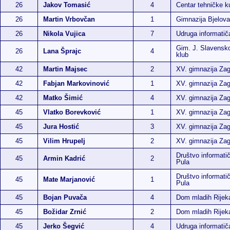
26
Jakov Tomasić
4
Centar tehničke ku
26
Martin Vrbovčan
1
Gimnazija Bjelova
26
Nikola Vujica
7
Udruga informati
Gim. J. Slavensko
26
Lana Šprajc
4
klub
42
Martin Majsec
2
XV. gimnazija Za
42
Fabjan Markovinović
1
XV. gimnazija Za
42
Matko Šimić
4
XV. gimnazija Za
45
Vlatko Borevković
1
XV. gimnazija Za
45
Jura Hostić
3
XV. gimnazija Za
45
Vilim Hrupelj
2
XV. gimnazija Za
Društvo informatič
45
Armin Kadrić
2
Pula
Društvo informatič
45
Mate Marjanović
1
Pula
45
Bojan Puvača
4
Dom mladih Rijek
45
Božidar Zrnić
2
Dom mladih Rijek
45
Jerko Šegvić
4
Udruga informati