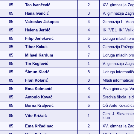
85
Teo Ivančević
2
XV. gimnazija Za
85
Hana Ivančić
3
V. gimnazija Zagr
85
Vatroslav Jakopec
4
Gimnazija L. Vran
85
Helena Jerbić
4
IK "VEL_IK" Velik
85
Filip Jerleković
6
Udruga mladih p
85
Tibor Kakuk
3
Gimnazija Požeg
85
Mihael Kardum
7
Udruga mladih p
85
Tin Keglević
1
V. gimnazija Zagr
85
Šimun Klarić
8
Udruga informatič
85
Fran Kolarić
8
Mladi informatičar
85
Ema Kolmanić
8
Prva gimnazija Va
85
Antonio Kovač
4
Srednja škola Isi
85
Borna Kraljević
6
OŠ Ante Kovačić
Gim. J. Slavensko
85
Vito Križaić
1
klub
85
Ema Krčadinac
2
XV. gimnazija Za