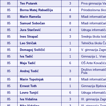
85
Teo Putarek
3
Prva gimnazija Va
85
Borna Matej Rabadžija
4
Prirodoslovna ško
85
Marin Rameša
8
Mladi informatičar
85
Samuel Sobočan
8
Mladi informatičar
85
Jura Starčević
4
Udruga informatič
85
Ines Strapač
3
Srednja škola Isi
85
Leo Stričak
1
Tehnička škola Ča
85
Domagoj Sviličić
3
V. gimnazija Zagr
85
Iva Tadić
1
Gimnazija L. Vran
85
Maja Tadić
6
OŠ Ante Kovačić
Društvo informatič
85
Andrej Todić
3
Pula
85
Marin Topolnjak
8
Mladi informatičar
85
Ernest Toth
1
Gimnazija Bjelova
85
Lovro Tunjić
6
Udruga informati
85
Iva Vidalina
3
III. gimnazija Zag
85
Nika Vidalina
3
III. gimnazija Zag