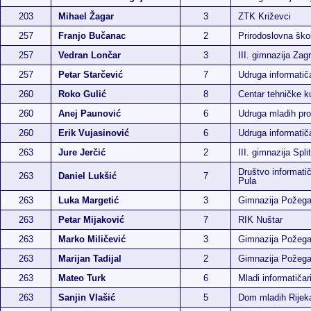
203
Mihael Žagar
3
ZTK Križevci
257
Franjo Bučanac
2
Prirodoslovna ško
257
Vedran Lončar
3
III. gimnazija Zag
257
Petar Starčević
7
Udruga informatič
260
Roko Gulić
8
Centar tehničke ku
260
Anej Paunović
6
Udruga mladih p
260
Erik Vujasinović
6
Udruga informati
263
Jure Jerčić
2
III. gimnazija Split
Društvo informatič
263
Daniel Lukšić
7
Pula
263
Luka Margetić
3
Gimnazija Požeg
263
Petar Mijaković
7
RIK Nuštar
263
Marko Miličević
3
Gimnazija Požeg
263
Marijan Tadijal
2
Gimnazija Požeg
263
Mateo Turk
6
Mladi informatičar
263
Sanjin Vlašić
5
Dom mladih Rijek