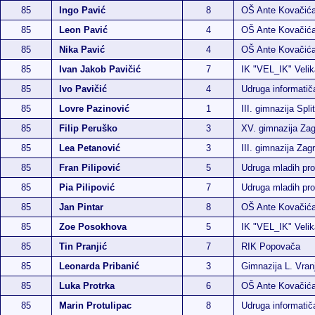
85
Ingo Pavić
8
OŠ Ante Kovačić
85
Leon Pavić
4
OŠ Ante Kovačić
85
Nika Pavić
4
OŠ Ante Kovačić
85
Ivan Jakob Pavičić
7
IK "VEL_IK" Velik
85
Ivo Pavičić
4
Udruga informati
85
Lovre Pazinović
1
III. gimnazija Split
85
Filip Peruško
3
XV. gimnazija Za
85
Lea Petanović
3
III. gimnazija Zag
85
Fran Pilipović
5
Udruga mladih p
85
Pia Pilipović
7
Udruga mladih p
85
Jan Pintar
8
OŠ Ante Kovačić
85
Zoe Posokhova
5
IK "VEL_IK" Velik
85
Tin Pranjić
7
RIK Popovača
85
Leonarda Pribanić
3
Gimnazija L. Vran
85
Luka Protrka
6
OŠ Ante Kovačić
85
Marin Protulipac
8
Udruga informati