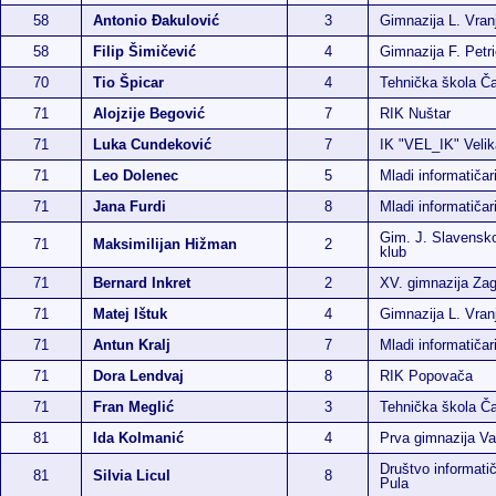
58
Antonio Đakulović
3
Gimnazija L. Vran
58
Filip Šimičević
4
Gimnazija F. Petr
70
Tio Špicar
4
Tehnička škola Ča
71
Alojzije Begović
7
RIK Nuštar
71
Luka Cundeković
7
IK "VEL_IK" Velik
71
Leo Dolenec
5
Mladi informatičar
71
Jana Furdi
8
Mladi informatičar
Gim. J. Slavensko
71
Maksimilijan Hižman
2
klub
71
Bernard Inkret
2
XV. gimnazija Za
71
Matej Ištuk
4
Gimnazija L. Vran
71
Antun Kralj
7
Mladi informatičar
71
Dora Lendvaj
8
RIK Popovača
71
Fran Meglić
3
Tehnička škola Ča
81
Ida Kolmanić
4
Prva gimnazija Va
Društvo informatič
81
Silvia Licul
8
Pula