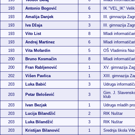
193
Antonio Bogović
6
IK "VEL_IK" Velik
193
Amalija Danjek
3
III. gimnazija Zag
193
Iva Džaja
3
III. gimnazija Zag
193
Vito List
8
Mladi informatičar
193
Andrej Martinez
6
Mladi informatiča
193
Vita Mofardin
5
OŠ Vladimira Naz
200
Bruno Kosmačin
8
Mladi informatiča
200
Fran Rabljenović
1
XV. gimnazija Za
202
Višen Pavlica
1
XIII. gimnazija Za
203
Luka Babić
3
Udruga informatič
Gim. J. Slavensko
203
Petar Belošević
3
klub
203
Ivan Bezjak
1
Udruga mladih p
203
Lucija Bilandžić
2
RIK Nuštar
203
Luka Bilandžić
3
RIK Nuštar
203
Kristijan Bilanović
1
Srednja škola Vr