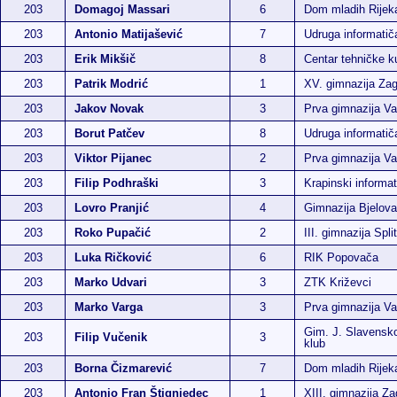
203
Domagoj Massari
6
Dom mladih Rijek
203
Antonio Matijašević
7
Udruga informati
203
Erik Mikšič
8
Centar tehničke ku
203
Patrik Modrić
1
XV. gimnazija Za
203
Jakov Novak
3
Prva gimnazija Va
203
Borut Patčev
8
Udruga informati
203
Viktor Pijanec
2
Prva gimnazija Va
203
Filip Podhraški
3
Krapinski informat
203
Lovro Pranjić
4
Gimnazija Bjelova
203
Roko Pupačić
2
III. gimnazija Split
203
Luka Ričković
6
RIK Popovača
203
Marko Udvari
3
ZTK Križevci
203
Marko Varga
3
Prva gimnazija Va
Gim. J. Slavensko
203
Filip Vučenik
3
klub
203
Borna Čizmarević
7
Dom mladih Rijek
203
Antonio Fran Štignjedec
1
XIII. gimnazija Za