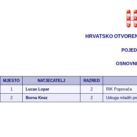
HRVATSKO OTVOREN
POJED
OSNOVNE
MJESTO
NATJECATELJ
RAZRED
1
Lucas Lopar
2
RIK Popovača
2
Borna Knez
2
Udruga mladih p