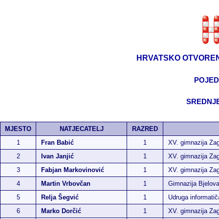
HRVATSKO OTVOREN
POJED
SREDNJE
MJESTO
NATJECATELJ
RAZRED
1
Fran Babić
1
XV. gimnazija Za
2
Ivan Janjić
1
XV. gimnazija Za
3
Fabjan Markovinović
1
XV. gimnazija Za
4
Martin Vrbovčan
1
Gimnazija Bjelova
5
Relja Šegvić
1
Udruga informati
6
Marko Dorčić
1
XV. gimnazija Za