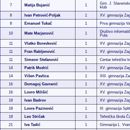
Gim. J. Slavensk
7
Matija Bujanić
1
klub
8
Ivan Petrović-Poljak
1
XV. gimnazija Za
8
Emanuel Tukač
1
Prva gimnazija Va
Društvo informati
10
Mate Marjanović
1
Pula
11
Vlatko Borevković
1
XV. gimnazija Za
11
Fran Rabljenović
1
XV. gimnazija Za
11
Simeon Stefanović
1
Centar tehničke k
14
Patrik Modrić
1
XV. gimnazija Za
14
Višen Pavlica
1
XIII. gimnazija Z
16
Domagoj Gavranić
1
XV. gimnazija Za
16
Lovro Milišić
1
XV. gimnazija Za
18
Ivan Badrov
1
XV. gimnazija Za
18
Lovre Pazinović
1
III. gimnazija Spli
18
Leo Stričak
1
Tehnička škola Ča
21
Iva Tadić
1
Gimnazija L. Vran