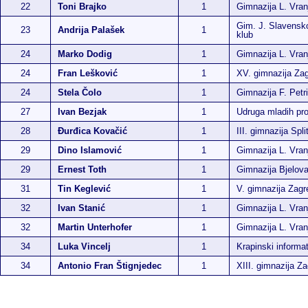
22
Toni Brajko
1
Gimnazija L. Vran
Gim. J. Slavensk
23
Andrija Palašek
1
klub
24
Marko Dodig
1
Gimnazija L. Vran
24
Fran Lešković
1
XV. gimnazija Za
24
Stela Čolo
1
Gimnazija F. Petr
27
Ivan Bezjak
1
Udruga mladih p
28
Đurđica Kovačić
1
III. gimnazija Spli
29
Dino Islamović
1
Gimnazija L. Vran
29
Ernest Toth
1
Gimnazija Bjelova
31
Tin Keglević
1
V. gimnazija Zagr
32
Ivan Stanić
1
Gimnazija L. Vran
32
Martin Unterhofer
1
Gimnazija L. Vran
34
Luka Vincelj
1
Krapinski informat
34
Antonio Fran Štignjedec
1
XIII. gimnazija Z