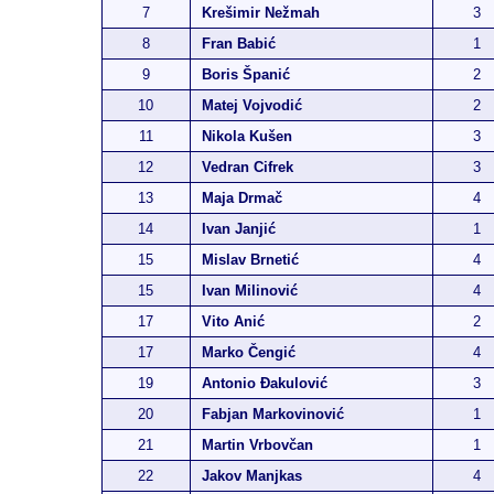
7
Krešimir Nežmah
3
8
Fran Babić
1
9
Boris Španić
2
10
Matej Vojvodić
2
11
Nikola Kušen
3
12
Vedran Cifrek
3
13
Maja Drmač
4
14
Ivan Janjić
1
15
Mislav Brnetić
4
15
Ivan Milinović
4
17
Vito Anić
2
17
Marko Čengić
4
19
Antonio Đakulović
3
20
Fabjan Markovinović
1
21
Martin Vrbovčan
1
22
Jakov Manjkas
4