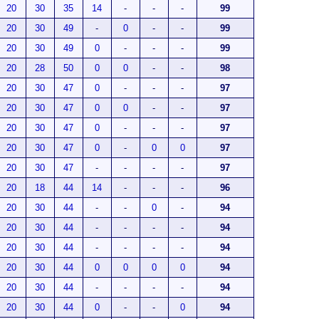
20
30
35
14
-
-
-
99
20
30
49
-
0
-
-
99
20
30
49
0
-
-
-
99
20
28
50
0
0
-
-
98
20
30
47
0
-
-
-
97
20
30
47
0
0
-
-
97
20
30
47
0
-
-
-
97
20
30
47
0
-
0
0
97
20
30
47
-
-
-
-
97
20
18
44
14
-
-
-
96
20
30
44
-
-
0
-
94
20
30
44
-
-
-
-
94
20
30
44
-
-
-
-
94
20
30
44
0
0
0
0
94
20
30
44
-
-
-
-
94
20
30
44
0
-
-
0
94