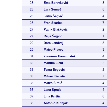
23
Ema Borevković
3
23
Lara Semeš
8
23
Jerko Šegvić
4
23
Fran Škarica
7
27
Patrik Blašković
2
27
Relja Šegvić
1
29
Dora Lendvaj
8
29
Mateo Plavec
3
31
Zvonimir Haramustek
4
32
Martina Licul
2
33
Toma Begović
2
33
Mihael Bertetić
7
33
Matko Šimić
4
36
Lana Šprajc
4
37
Lina Krištić
8
38
Antonio Kutnjak
4