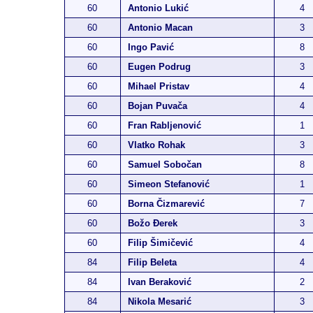
60
Antonio Lukić
4
60
Antonio Macan
3
60
Ingo Pavić
8
60
Eugen Podrug
3
60
Mihael Pristav
4
60
Bojan Puvača
4
60
Fran Rabljenović
1
60
Vlatko Rohak
3
60
Samuel Sobočan
8
60
Simeon Stefanović
1
60
Borna Čizmarević
7
60
Božo Đerek
3
60
Filip Šimičević
4
84
Filip Beleta
4
84
Ivan Beraković
2
84
Nikola Mesarić
3