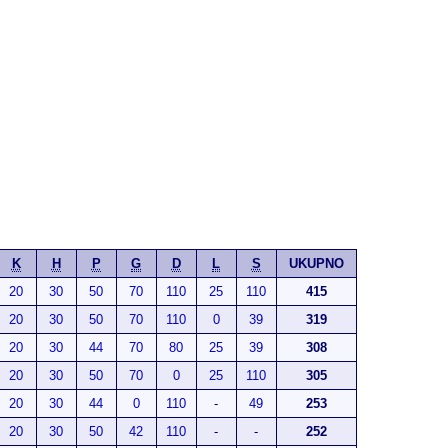
K
H
P
G
D
L
S
UKUPNO
20
30
50
70
110
25
110
415
20
30
50
70
110
0
39
319
20
30
44
70
80
25
39
308
20
30
50
70
0
25
110
305
20
30
44
0
110
-
49
253
20
30
50
42
110
-
-
252