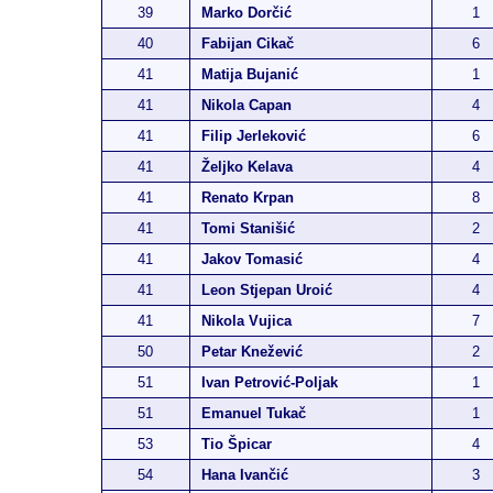
39
Marko Dorčić
1
40
Fabijan Cikač
6
41
Matija Bujanić
1
41
Nikola Capan
4
41
Filip Jerleković
6
41
Željko Kelava
4
41
Renato Krpan
8
41
Tomi Stanišić
2
41
Jakov Tomasić
4
41
Leon Stjepan Uroić
4
41
Nikola Vujica
7
50
Petar Knežević
2
51
Ivan Petrović-Poljak
1
51
Emanuel Tukač
1
53
Tio Špicar
4
54
Hana Ivančić
3