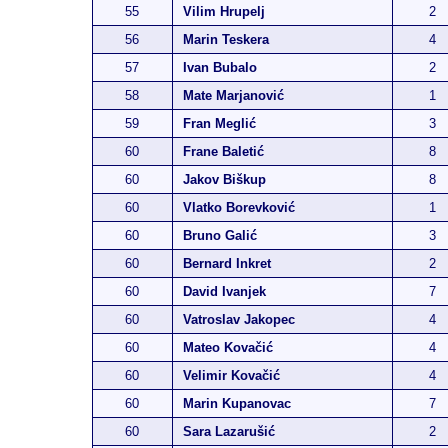
55
Vilim Hrupelj
2
56
Marin Teskera
4
57
Ivan Bubalo
2
58
Mate Marjanović
1
59
Fran Meglić
3
60
Frane Baletić
8
60
Jakov Biškup
8
60
Vlatko Borevković
1
60
Bruno Galić
3
60
Bernard Inkret
2
60
David Ivanjek
7
60
Vatroslav Jakopec
4
60
Mateo Kovačić
4
60
Velimir Kovačić
4
60
Marin Kupanovac
7
60
Sara Lazarušić
2