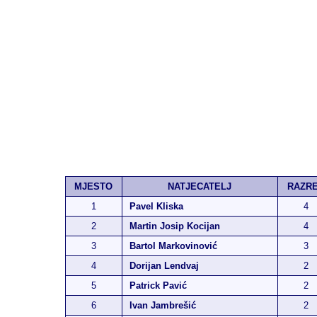
MJESTO
NATJECATELJ
RAZR
1
Pavel Kliska
4
2
Martin Josip Kocijan
4
3
Bartol Markovinović
3
4
Dorijan Lendvaj
2
5
Patrick Pavić
2
6
Ivan Jambrešić
2