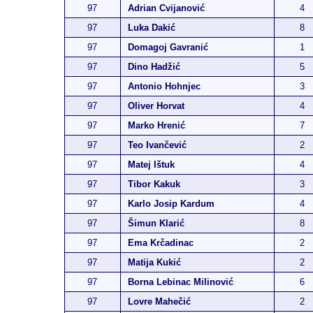
97
Adrian Cvijanović
4
97
Luka Dakić
8
97
Domagoj Gavranić
1
97
Dino Hadžić
5
97
Antonio Hohnjec
3
97
Oliver Horvat
4
97
Marko Hrenić
7
97
Teo Ivančević
2
97
Matej Ištuk
4
97
Tibor Kakuk
3
97
Karlo Josip Kardum
4
97
Šimun Klarić
8
97
Ema Krčadinac
2
97
Matija Kukić
2
97
Borna Lebinac Milinović
6
97
Lovre Mahečić
2