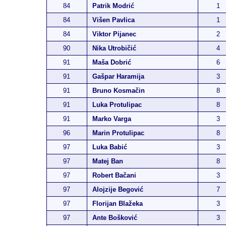
84
Patrik Modrić
1
84
Višen Pavlica
1
84
Viktor Pijanec
2
90
Nika Utrobičić
4
91
Maša Dobrić
6
91
Gašpar Haramija
3
91
Bruno Kosmačin
8
91
Luka Protulipac
8
91
Marko Varga
3
96
Marin Protulipac
8
97
Luka Babić
3
97
Matej Ban
8
97
Robert Bačani
3
97
Alojzije Begović
7
97
Florijan Blažeka
3
97
Ante Bošković
3