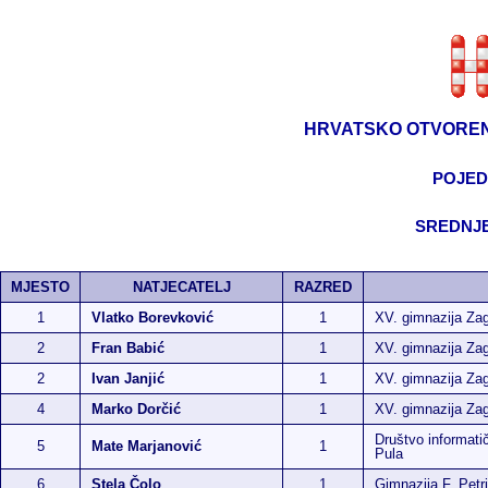
HRVATSKO OTVOREN
POJED
SREDNJE
MJESTO
NATJECATELJ
RAZRED
1
Vlatko Borevković
1
XV. gimnazija Za
2
Fran Babić
1
XV. gimnazija Za
2
Ivan Janjić
1
XV. gimnazija Za
4
Marko Dorčić
1
XV. gimnazija Za
Društvo informati
5
Mate Marjanović
1
Pula
6
Stela Čolo
1
Gimnazija F. Petr