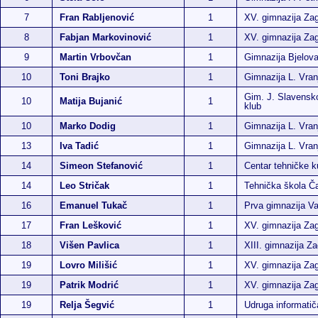
7
Fran Rabljenović
1
XV. gimnazija Za
8
Fabjan Markovinović
1
XV. gimnazija Za
9
Martin Vrbovčan
1
Gimnazija Bjelova
10
Toni Brajko
1
Gimnazija L. Vran
Gim. J. Slavensk
10
Matija Bujanić
1
klub
10
Marko Dodig
1
Gimnazija L. Vran
13
Iva Tadić
1
Gimnazija L. Vran
14
Simeon Stefanović
1
Centar tehničke k
14
Leo Stričak
1
Tehnička škola Ča
16
Emanuel Tukač
1
Prva gimnazija Va
17
Fran Lešković
1
XV. gimnazija Za
18
Višen Pavlica
1
XIII. gimnazija Z
19
Lovro Milišić
1
XV. gimnazija Za
19
Patrik Modrić
1
XV. gimnazija Za
19
Relja Šegvić
1
Udruga informati