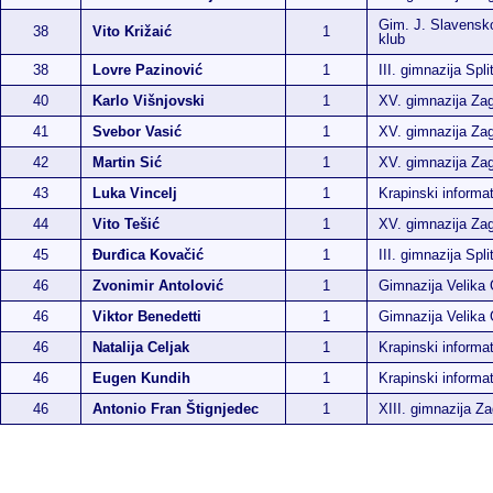
Gim. J. Slavensk
38
Vito Križaić
1
klub
38
Lovre Pazinović
1
III. gimnazija Spli
40
Karlo Višnjovski
1
XV. gimnazija Za
41
Svebor Vasić
1
XV. gimnazija Za
42
Martin Sić
1
XV. gimnazija Za
43
Luka Vincelj
1
Krapinski informat
44
Vito Tešić
1
XV. gimnazija Za
45
Đurđica Kovačić
1
III. gimnazija Spli
46
Zvonimir Antolović
1
Gimnazija Velika 
46
Viktor Benedetti
1
Gimnazija Velika 
46
Natalija Celjak
1
Krapinski informat
46
Eugen Kundih
1
Krapinski informat
46
Antonio Fran Štignjedec
1
XIII. gimnazija Z