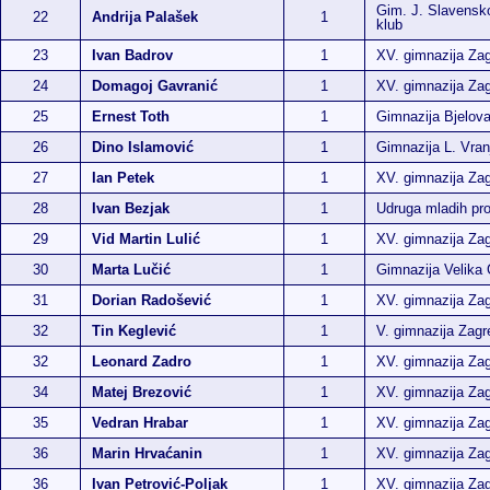
Gim. J. Slavensk
22
Andrija Palašek
1
klub
23
Ivan Badrov
1
XV. gimnazija Za
24
Domagoj Gavranić
1
XV. gimnazija Za
25
Ernest Toth
1
Gimnazija Bjelova
26
Dino Islamović
1
Gimnazija L. Vran
27
Ian Petek
1
XV. gimnazija Za
28
Ivan Bezjak
1
Udruga mladih p
29
Vid Martin Lulić
1
XV. gimnazija Za
30
Marta Lučić
1
Gimnazija Velika 
31
Dorian Radošević
1
XV. gimnazija Za
32
Tin Keglević
1
V. gimnazija Zagr
32
Leonard Zadro
1
XV. gimnazija Za
34
Matej Brezović
1
XV. gimnazija Za
35
Vedran Hrabar
1
XV. gimnazija Za
36
Marin Hrvaćanin
1
XV. gimnazija Za
36
Ivan Petrović-Poljak
1
XV. gimnazija Za