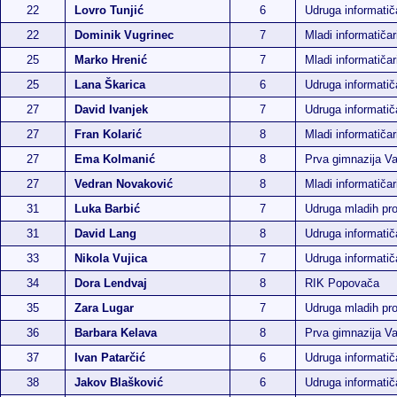
22
Lovro Tunjić
6
Udruga informati
22
Dominik Vugrinec
7
Mladi informatiča
25
Marko Hrenić
7
Mladi informatičar
25
Lana Škarica
6
Udruga informati
27
David Ivanjek
7
Udruga informati
27
Fran Kolarić
8
Mladi informatičar
27
Ema Kolmanić
8
Prva gimnazija Va
27
Vedran Novaković
8
Mladi informatičar
31
Luka Barbić
7
Udruga mladih p
31
David Lang
8
Udruga informati
33
Nikola Vujica
7
Udruga informati
34
Dora Lendvaj
8
RIK Popovača
35
Zara Lugar
7
Udruga mladih p
36
Barbara Kelava
8
Prva gimnazija Va
37
Ivan Patarčić
6
Udruga informati
38
Jakov Blašković
6
Udruga informati