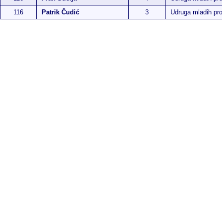
116
Patrik Čudić
3
Udruga mladih p