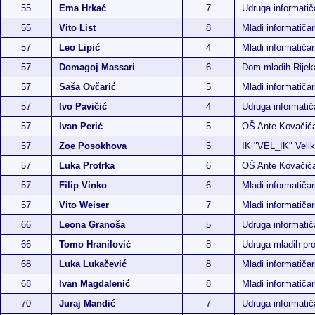
55
Ema Hrkać
7
Udruga informati
55
Vito List
8
Mladi informatiča
57
Leo Lipić
4
Mladi informatičar
57
Domagoj Massari
6
Dom mladih Rijek
57
Saša Ovčarić
5
Mladi informatičar
57
Ivo Pavičić
4
Udruga informati
57
Ivan Perić
5
OŠ Ante Kovačić
57
Zoe Posokhova
5
IK "VEL_IK" Veli
57
Luka Protrka
6
OŠ Ante Kovačić
57
Filip Vinko
6
Mladi informatičar
57
Vito Weiser
7
Mladi informatičar
66
Leona Granoša
5
Udruga informati
66
Tomo Hranilović
8
Udruga mladih p
68
Luka Lukačević
8
Mladi informatičar
68
Ivan Magdalenić
8
Mladi informatičar
70
Juraj Mandić
7
Udruga informati