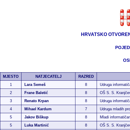
HRVATSKO OTVOREN
POJED
OS
MJESTO
NATJECATELJ
RAZRED
1
Lara Semeš
8
Udruga informati
2
Frane Baletić
8
OŠ S. S. Kranjče
3
Renato Krpan
8
Udruga informati
4
Mihael Kardum
7
Udruga mladih p
5
Jakov Biškup
8
Mladi informatičar
5
Luka Martinić
8
OŠ S. S. Kranjče