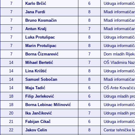
7
Karlo Brčić
6
Udruga informati
7
Jana Furdi
8
Mladi informatičar
7
Bruno Kosmačin
8
Mladi informatiča
7
Antun Kralj
7
Mladi informatičar
7
Luka Protulipac
8
Udruga informati
7
Marin Protulipac
8
Udruga informati
7
Borna Čizmarević
7
Dom mladih Rijek
14
Mihael Bertetić
7
OŠ Vladimira Naz
14
Lina Krištić
8
Udruga informati
14
Samuel Sobočan
8
Mladi informatičar
14
Maja Tadić
6
OŠ Ante Kovačić
18
Filip Jerleković
6
Udruga mladih p
18
Borna Lebinac Milinović
6
Udruga informati
20
Ika Jančiković
7
Udruga mladih p
21
Fabijan Cikač
6
Udruga informati
22
Jakov Celin
8
Centar tehničke k