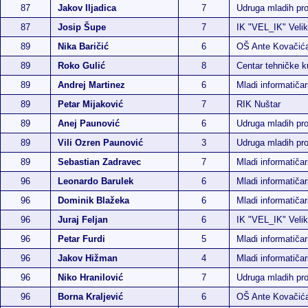
87
Jakov Iljadica
7
Udruga mladih p
87
Josip Šupe
7
IK "VEL_IK" Veli
89
Nika Baričić
6
OŠ Ante Kovačić
89
Roko Gulić
8
Centar tehničke k
89
Andrej Martinez
6
Mladi informatiča
89
Petar Mijaković
7
RIK Nuštar
89
Anej Paunović
6
Udruga mladih p
89
Vili Ozren Paunović
3
Udruga mladih p
89
Sebastian Zadravec
7
Mladi informatičar
96
Leonardo Barulek
6
Mladi informatiča
96
Dominik Blažeka
6
Mladi informatičar
96
Juraj Feljan
6
IK "VEL_IK" Veli
96
Petar Furdi
5
Mladi informatičar
96
Jakov Hižman
4
Mladi informatičar
96
Niko Hranilović
7
Udruga mladih p
96
Borna Kraljević
6
OŠ Ante Kovačić