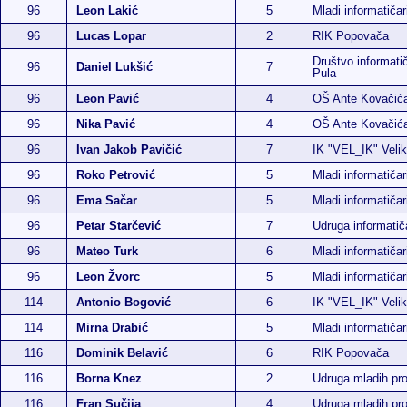
96
Leon Lakić
5
Mladi informatičar
96
Lucas Lopar
2
RIK Popovača
Društvo informati
96
Daniel Lukšić
7
Pula
96
Leon Pavić
4
OŠ Ante Kovačić
96
Nika Pavić
4
OŠ Ante Kovačić
96
Ivan Jakob Pavičić
7
IK "VEL_IK" Veli
96
Roko Petrović
5
Mladi informatičar
96
Ema Sačar
5
Mladi informatičar
96
Petar Starčević
7
Udruga informati
96
Mateo Turk
6
Mladi informatičar
96
Leon Žvorc
5
Mladi informatičar
114
Antonio Bogović
6
IK "VEL_IK" Veli
114
Mirna Drabić
5
Mladi informatiča
116
Dominik Belavić
6
RIK Popovača
116
Borna Knez
2
Udruga mladih p
116
Fran Sučija
4
Udruga mladih p