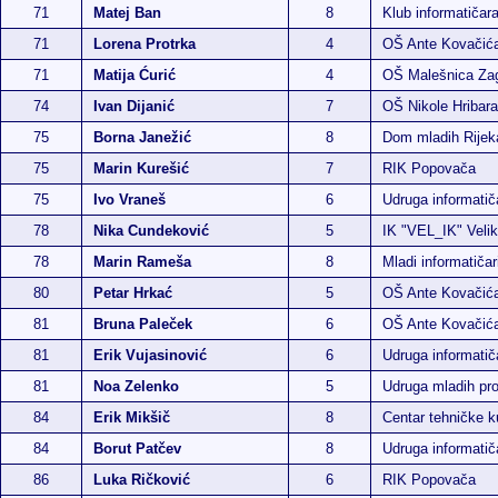
71
Matej Ban
8
Klub informatičar
71
Lorena Protrka
4
OŠ Ante Kovačić
71
Matija Ćurić
4
OŠ Malešnica Za
74
Ivan Dijanić
7
OŠ Nikole Hribara
75
Borna Janežić
8
Dom mladih Rijek
75
Marin Kurešić
7
RIK Popovača
75
Ivo Vraneš
6
Udruga informati
78
Nika Cundeković
5
IK "VEL_IK" Veli
78
Marin Rameša
8
Mladi informatiča
80
Petar Hrkać
5
OŠ Ante Kovačić
81
Bruna Paleček
6
OŠ Ante Kovačić
81
Erik Vujasinović
6
Udruga informati
81
Noa Zelenko
5
Udruga mladih p
84
Erik Mikšič
8
Centar tehničke k
84
Borut Patčev
8
Udruga informati
86
Luka Ričković
6
RIK Popovača