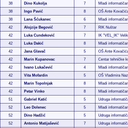
38
Dino Kukolja
7
Mladi informatiča
38
Ingo Pavić
8
OŠ Ante Kovačić
38
Lana Šćukanec
6
Mladi informatiča
42
Alojzije Begović
7
RIK Nuštar
42
Luka Cundeković
7
IK "VEL_IK" Veli
42
Luka Dakić
8
Mladi informatičar
42
Jana Glavač
5
OŠ Ante Kovačić
42
Marin Kupanovac
7
Centar tehničke k
42
Ivano Lukačević
4
Mladi informatičar
42
Vita Mofardin
5
OŠ Vladimira Naz
42
Marin Topolnjak
8
Mladi informatičar
42
Petar Vinko
8
Mladi informatičar
51
Gabriel Katić
5
Udruga informati
52
Leo Dolenec
5
Mladi informatičar
52
Dino Hadžić
5
Udruga informati
52
Antonio Matijašević
7
Udruga informati