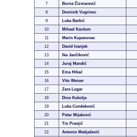
7
Borna Čizmarević
8
Dominik Vugrinec
9
Luka Barbić
10
Mihael Kardum
11
Marin Kupanovac
12
David Ivanjek
13
Ika Jančiković
14
Juraj Mandić
15
Ema Hrkać
16
Vito Weiser
17
Zara Lugar
18
Dino Kukolja
19
Luka Cundeković
20
Petar Mijaković
21
Tin Pranjić
22
Antonio Matijašević