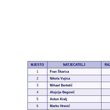
MJESTO
NATJECATELJ
RA
1
Fran Škarica
2
Nikola Vujica
3
Mihael Bertetić
4
Alojzije Begović
5
Antun Kralj
6
Marko Hrenić