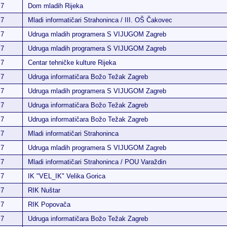
7
Dom mladih Rijeka
7
Mladi informatičari Strahoninca / III. OŠ Čakovec
7
Udruga mladih programera S VIJUGOM Zagreb
7
Udruga mladih programera S VIJUGOM Zagreb
7
Centar tehničke kulture Rijeka
7
Udruga informatičara Božo Težak Zagreb
7
Udruga mladih programera S VIJUGOM Zagreb
7
Udruga informatičara Božo Težak Zagreb
7
Udruga informatičara Božo Težak Zagreb
7
Mladi informatičari Strahoninca
7
Udruga mladih programera S VIJUGOM Zagreb
7
Mladi informatičari Strahoninca / POU Varaždin
7
IK "VEL_IK" Velika Gorica
7
RIK Nuštar
7
RIK Popovača
7
Udruga informatičara Božo Težak Zagreb