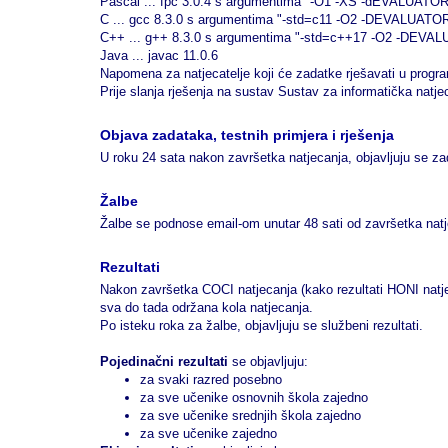
Pascal ... fpc 3.0.4 s argumentima "-O1 -XS -dEVALUATOR
C ... gcc 8.3.0 s argumentima "-std=c11 -O2 -DEVALUATOR
C++ ... g++ 8.3.0 s argumentima "-std=c++17 -O2 -DEVAL
Java ... javac 11.0.6
Napomena za natjecatelje koji će zadatke rješavati u prog
Prije slanja rješenja na sustav Sustav za informatička natje
Objava zadataka, testnih primjera i rješenja
U roku 24 sata nakon završetka natjecanja, objavljuju se zad
Žalbe
Žalbe se podnose email-om unutar 48 sati od završetka natj
Rezultati
Nakon završetka COCI natjecanja (kako rezultati HONI natjecan
sva do tada održana kola natjecanja.
Po isteku roka za žalbe, objavljuju se službeni rezultati.
Pojedinačni rezultati
se objavljuju:
za svaki razred posebno
za sve učenike osnovnih škola zajedno
za sve učenike srednjih škola zajedno
za sve učenike zajedno