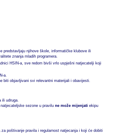
 predstavljaju njihove škole, informatičke klubove ili
kvalitete znanja mladih programera.
nici HSIN-a, sve redom bivši vrlo uspješni natjecatelji koji
N-a.
iti objavljivani svi relevantni materijali i obavijesti.
 ili udruga.
 natjecateljske sezone u pravilu
ne može mijenjati
ekipu
 za poštivanje pravila i regularnost natjecanja i koji će dobiti