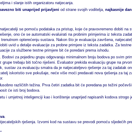
ljima i slanje istih organizatoru natjecanja.
avezno biti unaprijed prijavljeni
od strane svojih voditelja,
najkasnije dan 
 natjecatelji se pomoću podataka za pristup, koje će pravovremeno dobiti na sv
rješenje, ono će se automatski evaluirati na probnim primjerima iz teksta zad
 trenutnom opterećenju sustava. Nakon što je evaluacija završena, natjecatelj
iti uvid u detalje evaluacije za probne primjere iz teksta zadatka. Za testne pr
uacije za službene testne primjere bit će poredani prema ishodu.
ere. Bodovi za pojedinu grupu odgovaraju minimalnom broju bodova po svim pr
iz grupe trebaju biti točno riješeni. Evaluator prekida evaluaciju grupe na prvo
ak, sustav za evaluaciju smatra da je natjecateljevo rješenje za taj zadatak on
catelj iskoristio sve pokušaje, neće više moći predavati nova rješenja za taj 
r.
obno različitih težina. Prva četiri zadatka bit će poredana po težini počevši
osit će isti broj bodova.
u i umjetnoj inteligenciji kao i korištenje unaprijed napisanih kodova strogo 
ava
.
tjecateljskih rješenja. Izvorni kod na sustavu se prevodi pomoću sljedećih pre