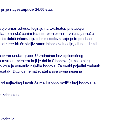
prije natjecanja do 14:00 sati
.
oje email adrese, logiraju na Evaluator, pristupaju
atka te na službenim testnim primjerima. Evaluacija može
 će dobiti informaciju o broju bodova koje je to predano
imjere bit će vidljiv samo ishod evaluacije, ali ne i detalji
imjerima unutar grupe. U zadacima bez djelomičnog
m testnom primjeru koji je dobio 0 bodova (iz bilo kojeg
o koje je ostvarilo najviše bodova. Za svaki pojedini zadatak
zadatak. Dužnost je natjecatelja sva svoja rješenja
 od najlakšeg i nosit će međusobno različit broj bodova, a
je zabranjena.
voditelja: