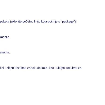
aketa (uklonite početnu liniju koja počinje s "package").
kasnije.
konačna.
i i ekipni rezultati za tekuće kolo, kao i ukupni rezultati za