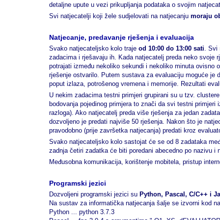
detaljne upute u vezi prikupljanja podataka o svojim natjecate
Svi natjecatelji koji žele sudjelovati na natjecanju
moraju ob
Natjecanje, predavanje rješenja i evaluacija
Svako natjecateljsko kolo traje
od 10:00 do 13:00 sati
. Svi
zadacima i rješavaju ih. Kada natjecatelj preda neko svoje 
potrajati između nekoliko sekundi i nekoliko minuta ovisno o
rješenje ostvarilo. Putem sustava za evaluaciju moguće je dob
poput izlaza, potrošenog vremena i memorije. Rezultati eval
U nekim zadacima testni primjeri grupirani su u tzv. clust
bodovanja pojedinog primjera to znači da svi testni primjeri 
razloga). Ako natjecatelj preda više rješenja za jedan zadat
dozvoljeno je predati najviše 50 rješenja. Nakon što je natje
pravodobno (prije završetka natjecanja) predati kroz evaluato
Svako natjecateljsko kolo sastojat će se od 8 zadataka međus
zadnja četiri zadatka će biti poredani abecedno po nazivu i n
Međusobna komunikacija, korištenje mobitela, pristup internet
Programski jezici
Dozvoljeni programski jezici su
Python, Pascal, C/C++ i J
Na sustav za informatička natjecanja šalje se izvorni kod na
Python ... python 3.7.3