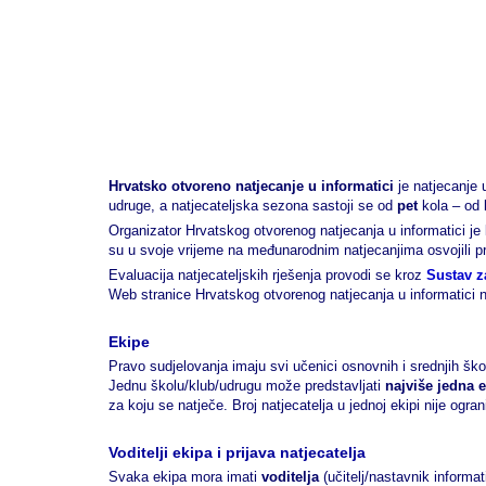
Hrvatsko otvoreno natjecanje u informatici
je natjecanje 
udruge, a natjecateljska sezona sastoji se od
pet
kola – od 
Organizator Hrvatskog otvorenog natjecanja u informatici je
su u svoje vrijeme na međunarodnim natjecanjima osvojili pr
Evaluacija natjecateljskih rješenja provodi se kroz
Sustav z
Web stranice Hrvatskog otvorenog natjecanja u informatici 
Ekipe
Pravo sudjelovanja imaju svi učenici osnovnih i srednjih škol
Jednu školu/klub/udrugu može predstavljati
najviše jedna 
za koju se natječe. Broj natjecatelja u jednoj ekipi nije ogr
Voditelji ekipa i prijava natjecatelja
Svaka ekipa mora imati
voditelja
(učitelj/nastavnik informati