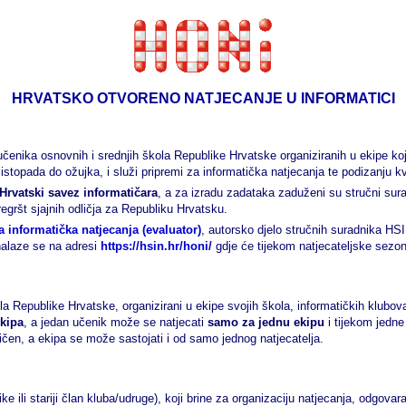
HRVATSKO OTVORENO NATJECANJE U INFORMATICI
učenika osnovnih i srednjih škola Republike Hrvatske organiziranih u ekipe koje
listopada do ožujka, i služi pripremi za informatička natjecanja te podizanju 
Hrvatski savez informatičara
, a za izradu zadataka zaduženi su stručni surad
egršt sjajnih odličja za Republiku Hrvatsku.
a informatička natjecanja (evaluator)
, autorsko djelo stručnih suradnika HSI
nalaze se na adresi
https://hsin.hr/honi/
gdje će tijekom natjecateljske sezone b
a Republike Hrvatske, organizirani u ekipe svojih škola, informatičkih klubova
ekipa
, a jedan učenik može se natjecati
samo za jednu ekipu
i tijekom jedne
aničen, a ekipa se može sastojati i od samo jednog natjecatelja.
ke ili stariji član kluba/udruge), koji brine za organizaciju natjecanja, odgovara