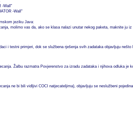
"
 -Wall"
UATOR -Wall"
ramskom jeziku Java:
canja, molimo vas da, ako se klasa nalazi unutar nekog paketa, maknite ju iz p
aci i testni primjeri, dok se službena rješenja svih zadataka objavljuju nešto 
ecanja. Žalbu razmatra Povjerenstvo za izradu zadataka i njihova odluka je 
ja ne bi bili vidljivi COCI natjecateljima), objavljuju se neslužbeni pojedinačn