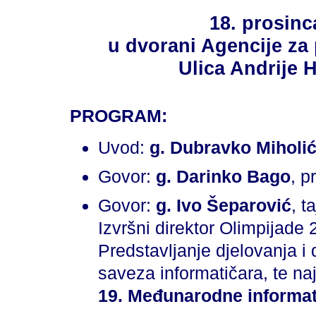
18. prosinca
u dvorani Agencije za 
Ulica Andrije 
PROGRAM:
Uvod:
g. Dubravko Miholi
Govor:
g. Darinko Bago
, p
Govor:
g. Ivo Šeparović
, t
Izvršni direktor Olimpijade 
Predstavljanje djelovanja 
saveza informatičara, te na
19. Međunarodne informati