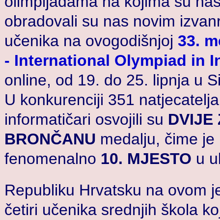
olimpijadama na kojima su nastu
obradovali su nas novim izvanr
učenika na ovogodišnjoj
33. m
- International Olympiad in 
online, od 19. do 25. lipnja u S
U konkurenciji 351 natjecatelja
informatičari osvojili su
DVIJE
BRONČANU
medalju, čime je 
fenomenalno
10. MJESTO
u u
Republiku Hrvatsku na ovom je
četiri učenika srednjih škola koj