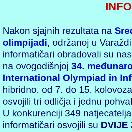
INF
Nakon sjajnih rezultata na
Sre
olimpijadi
, održanoj u Varaždi
informatičari obradovali su na
na ovogodišnjoj
34. međunarod
International Olympiad in In
hibridno, od 7. do 15. kolovoz
osvojili tri odličja i jednu pohva
U konkurenciji 349 natjecatelja
informatičari osvojili su
DVIJE