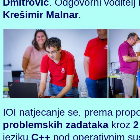
Dmitrović
. Odgovorni voditelj
Krešimir Malnar
.
IOI natjecanje se, prema propo
problemskih zadataka
kroz
2
jeziku
C++
pod operativnim sus