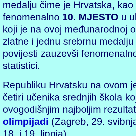
medalju čime je Hrvatska, kao 
fenomenalno
10. MJESTO
u u
koji je na ovoj međunarodnoj oli
zlatne i jednu srebrnu medalju p
povijesti zauzevši fenomenaln
statistici.
Republiku Hrvatsku na ovom je
četiri učenika srednjih škola koj
ovogodišnjim najboljim rezult
olimpijadi
(Zagreb, 29. svibnja
18. i 19. lipnja).