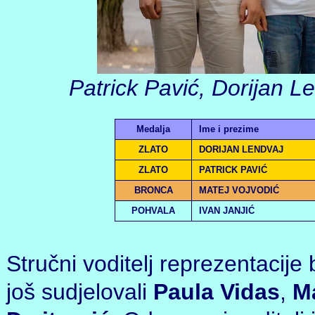
Patrick Pavić, Dorijan Le
Medalja
Ime i prezime
ZLATO
DORIJAN LENDVAJ
ZLATO
PATRICK PAVIĆ
BRONCA
MATEJ VOJVODIĆ
POHVALA
IVAN JANJIĆ
Stručni voditelj reprezentacije 
još sudjelovali
Paula Vidas
,
M