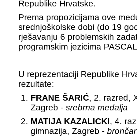
Republike Hrvatske.
Prema propozicijama ove među
srednjoškolske dobi (do 19 god
rješavanju 6 problemskih zada
programskim jezicima PASCAL i
U reprezentaciji Republike Hrvats
rezultate:
FRANE ŠARIĆ
, 2. razred, 
Zagreb -
srebrna medalja
MATIJA KAZALICKI
, 4. ra
gimnazija, Zagreb -
bronča