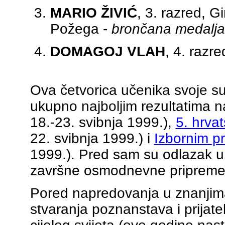
MARIO ŽIVIĆ
, 3. razred, G
Požega -
brončana medalja
DOMAGOJ VLAH
, 4. razr
Ova četvorica učenika svoje su 
ukupno najboljim rezultatima 
18.-23. svibnja 1999.),
5. hrvat
22. svibnja 1999.) i
Izbornim p
1999.). Pred sam su odlazak 
završne osmodnevne pripreme
Pored napredovanja u znanjima 
stvaranja poznanstava i prijate