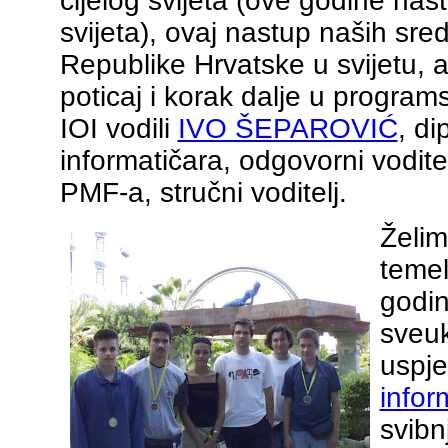
cijelog svijeta (ove godine nas
svijeta), ovaj nastup naših sre
Republike Hrvatske u svijetu, a
poticaj i korak dalje u program
IOI vodili
IVO ŠEPAROVIĆ
, di
informatičara, odgovorni voditel
PMF-a, stručni voditelj.
Želim
temel
godin
sveuk
uspje
infor
svibn