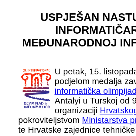
USPJEŠAN NASTU
INFORMATIČAR
MEĐUNARODNOJ INF
U petak, 15. listopad
podjelom medalja za
informatička olimpijad
Antalyi u Turskoj od 9
organizaciji
Hrvatskog
pokroviteljstvom
Ministarstva p
te Hrvatske zajednice tehničke 