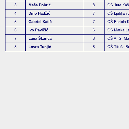
3
Maša Dobrić
8
OŠ Jure Kašt
4
Dino Hadžić
7
OŠ Ljubljan
5
Gabriel Katić
7
OŠ Bartola K
6
Ivo Pavičić
6
OŠ Matka Lag
7
Lana Škarica
8
OŠ A. G. Mat
8
Lovro Tunjić
8
OŠ Tituša Br