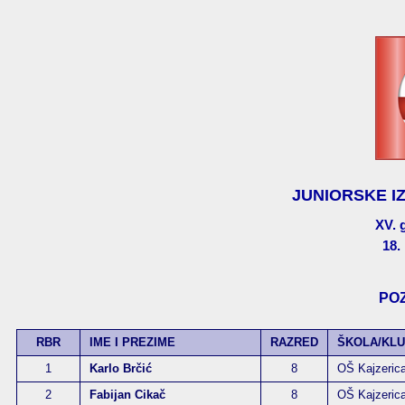
JUNIORSKE I
XV. 
18. 
POZ
RBR
IME I PREZIME
RAZRED
ŠKOLA/KL
1
Karlo Brčić
8
OŠ Kajzerica
2
Fabijan Cikač
8
OŠ Kajzerica