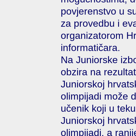
povjerenstvo u s
za provedbu i ev
organizatorom H
informatičara.
Na Juniorske izb
obzira na rezulta
Juniorskoj hrvats
olimpijadi može d
učenik koji u teku
Juniorskoj hrvats
olimpijadi, a rani