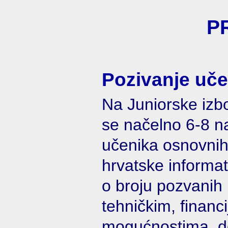
P
Pozivanje uče
Na Juniorske izb
se načelno 6-8 na
učenika osnovnih
hrvatske informat
o broju pozvanih 
tehničkim, financ
mogućnostima, d