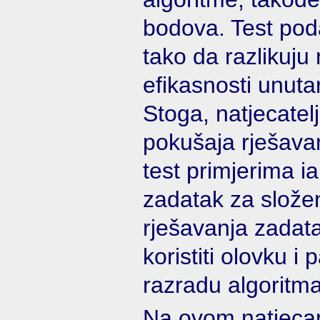
bodova. Test poda
tako da razlikuju 
efikasnosti unuta
Stoga, natjecate
pokušaja rješava
test primjerima ia
zadatak za složen
rješavanja zadata
koristiti olovku i 
razradu algoritma
Na ovom natjecanj