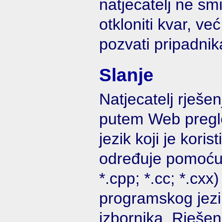
natjecatelj ne sm
otkloniti kvar, v
pozvati pripadnik
Slanje
Natjecatelj rješen
putem Web pregl
jezik koji je koris
određuje pomoću e
*.cpp; *.cc; *.cxx)
programskog jezi
izbornika. Rješen