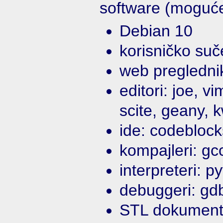
software (moguće
Debian 10
korisničko su
web pregledni
editori: joe, v
scite, geany, k
ide: codeblock
kompajleri: gc
interpreteri: p
debuggeri: gdb
STL dokumenta