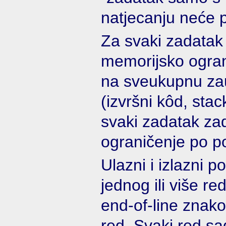
natjecanju neće po
Za svaki zadatak
memorijsko ogran
na sveukupnu za
(izvršni kôd, stac
svaki zadatak za
ograničenje po p
Ulazni i izlazni p
jednog ili više re
end-of-line znakom
red. Svaki red sad