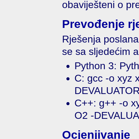
obaviješteni o p
Prevođenje rj
Rješenja poslana
se sa sljedećim 
Python 3: Pyt
C: gcc -o xyz 
DEVALUATOR 
C++: g++ -o x
O2 -DEVALUA
Ocjenjivanje