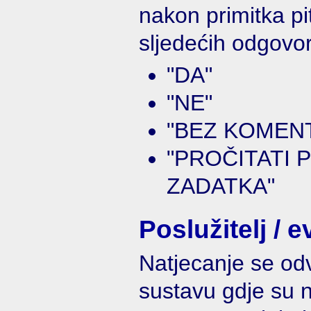
nakon primitka pi
sljedećih odgovo
"DA"
"NE"
"BEZ KOMEN
"PROČITATI
ZADATKA"
Poslužitelj / e
Natjecanje se odv
sustavu gdje su n