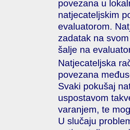
povezana u lokal
natjecateljskim po
evaluatorom. Natj
zadatak na svom 
šalje na evaluator
Natjecateljska ra
povezana međusob
Svaki pokušaj nat
uspostavom takve
varanjem, te mog
U slučaju proble