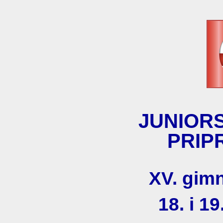
JUNIOR
PRIP
XV. gimn
18. i 19