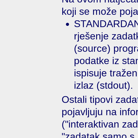
koji se može pojav
STANDARDAN 
rješenje zadat
(source) progr
podatke iz sta
ispisuje tražen
izlaz (stdout).
Ostali tipovi zad
pojavljuju na inf
("interaktivan z
"zadatak samo s 