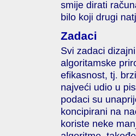
smije dirati račun
bilo koji drugi nat
Zadaci
Svi zadaci dizajn
algoritamske pri
efikasnost, tj. br
najveći udio u pi
podaci su unaprij
koncipirani na na
koriste neke manj
algoritme, takođe