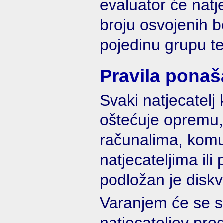
evaluator će natje
broju osvojenih 
pojedinu grupu te
Pravila ponaš
Svaki natjecatelj
oštećuje opremu,
računalima, komu
natjecateljima ili
podložan je diskva
Varanjem će se s
natjecateljev pr