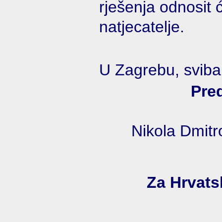
rješenja odnosit 
natjecatelje.
U Zagrebu, sviba
Pre
Nikola Dmitro
Za Hrvats