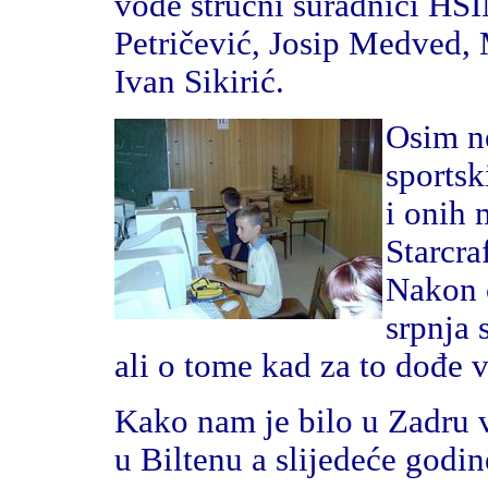
vode stručni suradnici HSI
Petričević, Josip Medved, 
Ivan Sikirić.
Osim ne
sportsk
i onih 
Starcra
Nakon 
srpnja 
ali o tome kad za to dođe v
Kako nam je bilo u Zadru v
u Biltenu a slijedeće godin