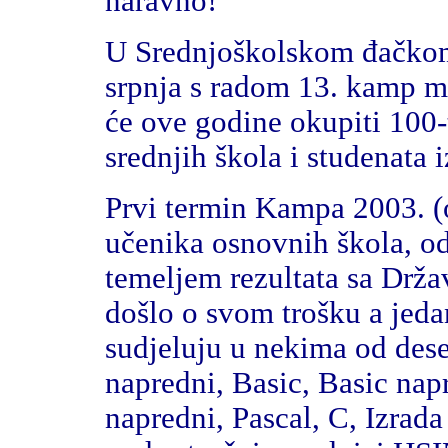
naravno!
U Srednjoškolskom đačkom
srpnja s radom 13. kamp ml
će ove godine okupiti 100-
srednjih škola i studenata i
Prvi termin Kampa 2003. (o
učenika osnovnih škola, od
temeljem rezultata sa Drža
došlo o svom trošku a jeda
sudjeluju u nekima od des
napredni, Basic, Basic napr
napredni, Pascal, C, Izrada