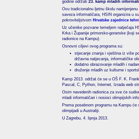
godine održati
23. kamp mladih informati
Ovu tradicionalnu ljetnu školu namijenjenu
saveza informatičara, HSIN organizira u su
pokroviteljstvom
Hrvatske zajednice tehn
Uz učenike pozvane temeljem natječaja HSIN
Krka i Županije primorsko-goranske (koji se
radionice na Kampu).
Osnovni ciljevi ovog programa su:
stjecanje znanja i vještina iz više
državna natjecanja, informatičke ol
dodatno obrazovanje mladih i nadaren
druženje mladih uz kulturne i sports
Kamp 2013. održat će se u OŠ F. K. Franko
Pascal, C, Python, Internet, Izrada web s
Osim navedenih radionica za sve će sudionik
mladi informatičari i nosioci olimpijskih in
Prema posebnom programu na Kampu će se pr
olimpijadi u Australiji.
U Zagrebu, 4. lipnja 2013.