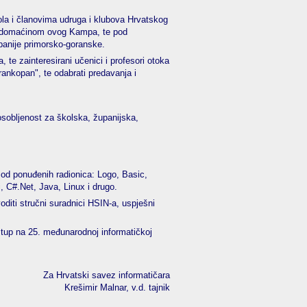
ola i članovima udruga i klubova Hrvatskog
 domaćinom ovog Kampa, te pod
panije primorsko-goranske.
te zainteresirani učenici i profesori otoka
rankopan", te odabrati predavanja i
osobljenost za školska, županijska,
od ponuđenih radionica: Logo, Basic,
 C#.Net, Java, Linux i drugo.
oditi stručni suradnici HSIN-a, uspješni
tup na 25. međunarodnoj informatičkoj
Za Hrvatski savez informatičara
Krešimir Malnar, v.d. tajnik