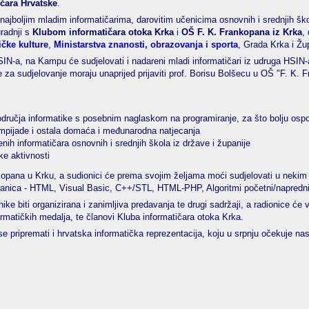
čara Hrvatske
.
 najboljim mladim informatičarima, darovitim učenicima osnovnih i srednjih šk
radnji s
Klubom informatičara otoka Krka
i
OŠ F. K. Frankopana iz Krka
,
ičke kulture
,
Ministarstva znanosti, obrazovanja i sporta
, Grada Krka i Žu
-a, na Kampu će sudjelovati i nadareni mladi informatičari iz udruga HSIN-a, 
 za sudjelovanje moraju unaprijed prijaviti prof. Borisu Bolšecu u OŠ "F. K. F
 područja informatike s posebnim naglaskom na programiranje, za što bolju osp
impijade i ostala domaća i međunarodna natjecanja
ih informatičara osnovnih i srednjih škola iz države i županije
ke aktivnosti
pana u Krku, a sudionici će prema svojim željama moći sudjelovati u nekim 
tranica - HTML, Visual Basic, C++/STL, HTML-PHP, Algoritmi početni/napredni,
e biti organizirana i zanimljiva predavanja te drugi sadržaji, a radionice će v
formatičkih medalja, te članovi Kluba informatičara otoka Krka.
ipremati i hrvatska informatička reprezentacija, koju u srpnju očekuje nas