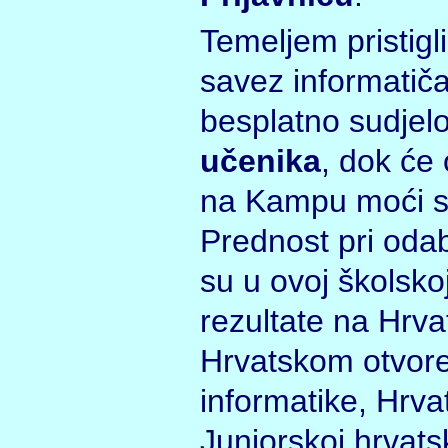
Temeljem pristigli
savez informatiča
besplatno sudje
učenika
, dok će 
na Kampu moći su
Prednost pri odab
su u ovoj školskoj
rezultate na Hrva
Hrvatskom otvore
informatike, Hrva
Juniorskoj hrvats