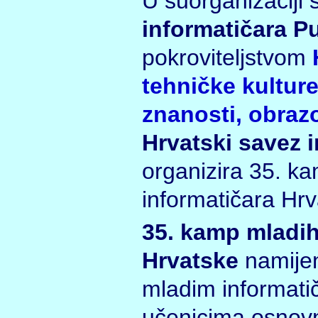
U suorganizaciji 
informatičara P
pokroviteljstvom
tehničke kultur
znanosti, obraz
Hrvatski savez 
organizira 35. k
informatičara Hr
35. kamp mladih
Hrvatske
namijen
mladim informati
učenicima osnovni