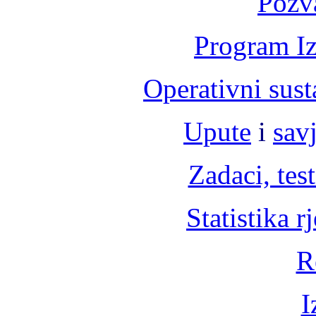
Pozv
Program Iz
Operativni sust
Upute
i
savj
Zadaci, test
Statistika r
R
I