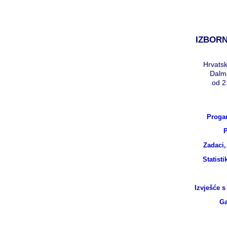
IZBORN
Hrvatsk
Dalm
od 2.
Proga
P
Zadaci,
Statisti
Izvješće s
Ga