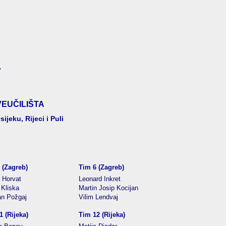
"
EUČILIŠTA
jeku, Rijeci i Puli
 (Zagreb)
Tim 6 (Zagreb)
a Horvat
Leonard Inkret
 Kliska
Martin Josip Kocijan
an Požgaj
Vilim Lendvaj
1 (Rijeka)
Tim 12 (Rijeka)