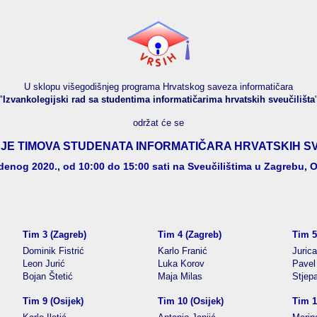
U sklopu višegodišnjeg programa Hrvatskog saveza informatičara
"
Izvankolegijski rad sa studentima informatičarima hrvatskih sveučilišta
održat će se
JE TIMOVA STUDENATA INFORMATIČARA HRVATSKIH SV
udenog 2020., od 10:00 do 15:00 sati na Sveučilištima u Zagrebu, Osi
Tim 3 (Zagreb)
Tim 4 (Zagreb)
Tim 5
Dominik Fistrić
Karlo Franić
Juric
Leon Jurić
Luka Korov
Pavel
Bojan Štetić
Maja Milas
Stjep
Tim 9 (Osijek)
Tim 10 (Osijek)
Tim 1