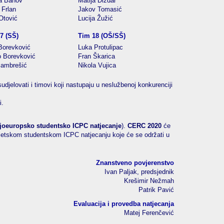
a Banov
Matija Dizdar
 Frlan
Jakov Tomasić
Otović
Lucija Žužić
7 (SŠ)
Tim 18 (OŠ/SŠ)
orevković
Luka Protulipac
o Borevković
Fran Škarica
Jambrešić
Nikola Vujica
djelovati i timovi koji nastupaju u neslužbenoj konkurenciji
i.
joeuropsko studentsko ICPC natjecanje
).
CERC 2020
će
 svjetskom studentskom ICPC natjecanju koje će se održati u
Znanstveno povjerenstvo
Ivan Paljak, predsjednik
Krešimir Nežmah
Patrik Pavić
Evaluacija i provedba natjecanja
Matej Ferenčević