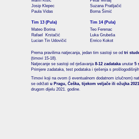
Marin Kišić
Petar Mihalj
Josip Klepec
Suzana Pratljačić
Paula Vidas
Borna Šimić
Tim 13 (Pula)
Tim 14 (Pula)
Mateo Borina
Teo Ferenac
Rafael Krstačić
Luka Grubeša
Lucian Tin Udovičić
Enrico Kokot
Prema pravilima natjecanja, jedan tim sastoji se od
tri stud
(timovi 15-18).
Natjecanje se sastoji od rješavanja
8-12 zadataka
unutar
5 
Primjere zadataka, test podataka i rješenja s prošlogodišnj
Timovi koji na ovom (i eventualnom dodatnom izlučnom) natj
se održati
u Pragu, Češka, tijekom veljače ili ožujka 202
drugom dijelu 2021. godine.