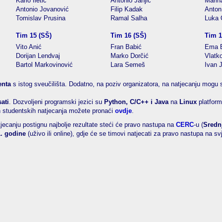
Karlo Iletić
Antonio Janjić
Marin
Antonio Jovanović
Filip Kadak
Anton
Tomislav Prusina
Ramal Salha
Luka 
Tim 15 (SŠ)
Tim 16 (SŠ)
Tim 1
Vito Anić
Fran Babić
Ema B
Dorijan Lendvaj
Marko Dorčić
Vlatk
Bartol Markovinović
Lara Semeš
Ivan 
enta
s istog sveučilišta. Dodatno, na poziv organizatora, na natjecanju mogu su
sati
. Dozvoljeni programski jezici su
Python, C/C++ i Java
na
Linux
platform
ih studentskih natjecanja možete pronaći
ovdje
.
ecanju postignu najbolje rezultate steći će pravo nastupa na
CERC
-u (
Sredn
1. godine
(uživo ili online), gdje će se timovi natjecati za pravo nastupa na