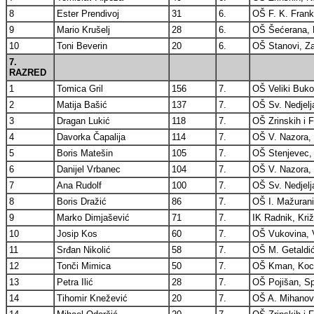
8
Ester Prendivoj
31
6.
OŠ F. K. Frank
9
Mario Krušelj
28
6.
OŠ Šećerana, B
10
Toni Beverin
20
6.
OŠ Stanovi, Za
7.
RAZRED
1
Tomica Gril
156
7.
OŠ Veliki Buko
2
Matija Bašić
137
7.
OŠ Sv. Nedjelj
3
Dragan Lukić
118
7.
OŠ Zrinskih i 
4
Davorka Čapalija
114
7.
OŠ V. Nazora, 
5
Boris Matešin
105
7.
OŠ Stenjevec,
6
Danijel Vrbanec
104
7.
OŠ V. Nazora, 
7
Ana Rudolf
100
7.
OŠ Sv. Nedjelj
8
Boris Dražić
86
7.
OŠ I. Mažurani
9
Marko Dimjašević
71
7.
IK Radnik, Kri
10
Josip Kos
60
7.
OŠ Vukovina, V
11
Srđan Nikolić
58
7.
OŠ M. Getaldić
12
Tonči Mimica
50
7.
OŠ Kman, Kocun
13
Petra Ilić
28
7.
OŠ Pojišan, Spl
14
Tihomir Knežević
20
7.
OŠ A. Mihanov