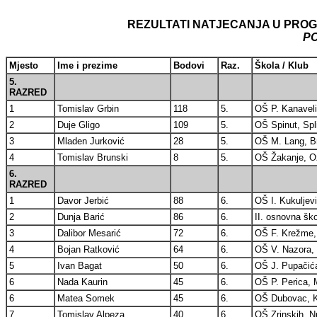
REZULTATI NATJECANJA U PRO
P
Mjesto
Ime i prezime
Bodovi
Raz.
Škola / Klub
5.
RAZRED
1
Tomislav Grbin
118
5.
OŠ P. Kanaveli
2
Duje Gligo
109
5.
OŠ Spinut, Spli
3
Mladen Jurković
28
5.
OŠ M. Lang, B
4
Tomislav Brunski
8
5.
OŠ Žakanje, Oz
6.
RAZRED
1
Davor Jerbić
88
6.
OŠ I. Kukuljev
2
Dunja Barić
86
6.
II. osnovna ško
3
Dalibor Mesarić
72
6.
OŠ F. Krežme, 
4
Bojan Ratković
64
6.
OŠ V. Nazora,
5
Ivan Bagat
50
6.
OŠ J. Pupačića
6
Nada Kaurin
45
6.
OŠ P. Perica, 
6
Matea Somek
45
6.
OŠ Dubovac, K
7
Tomislav Alpeza
40
6.
OŠ Zrinskih, N