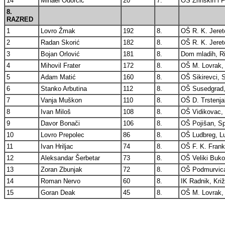
14
Mihael Odorčić
20
7.
OŠ Zrinskih i 
8.
RAZRED
1
Lovro Žmak
192
8.
OŠ R. K. Jeret
2
Radan Skorić
182
8.
OŠ R. K. Jeret
3
Bojan Orlović
181
8.
Dom mladih, Ri
4
Mihovil Frater
172
8.
OŠ M. Lovrak,
5
Adam Matić
160
8.
OŠ Sikirevci, 
6
Stanko Arbutina
112
8.
OŠ Susedgrad,
7
Vanja Muškon
110
8.
OŠ D. Trstenja
8
Ivan Miloš
108
8.
OŠ Vidikovac, 
9
Davor Bonači
106
8.
OŠ Pojišan, Spl
10
Lovro Prepolec
86
8.
OŠ Ludbreg, Lu
11
Ivan Hriljac
74
8.
OŠ F. K. Frank
12
Aleksandar Šerbetar
73
8.
OŠ Veliki Buko
13
Zoran Zbunjak
72
8.
OŠ Podmurvica,
14
Roman Nervo
60
8.
IK Radnik, Kri
15
Goran Deak
45
8.
OŠ M. Lovrak,