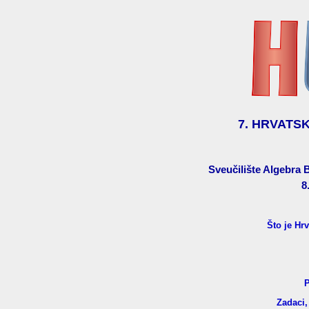
7. HRVATS
Sveučilište Algebra 
8
Što je Hr
P
Zadaci,