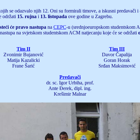
ojih se odazvalo njih 12. Oni su formirali timove, a iskusni predavači 
e održati
15. rujna
i
13. listopada
ove godine u Zagrebu.
steći će pravo nastupa
na
CEPC
-u (srednjoeuropskom studentskom AC
o nastupa na svjetskom studentskom ACM natjecanju koje će se održati
Tim II
Tim III
Zvonimir Bujanović
Davor Čapalija
Matija Kazalicki
Goran Horak
Frane Šarić
Srđan Maksimović
Predavači
dr. sc. Igor Urbiha, prof.
Ante Đerek, dipl. ing.
Krešimir Malnar