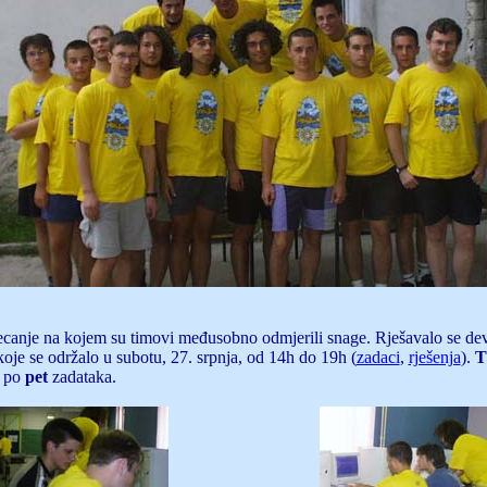
canje na kojem su timovi međusobno odmjerili snage. Rješavalo se deve
oje se održalo u subotu, 27. srpnja, od 14h do 19h (
zadaci
,
rješenja
).
T
i po
pet
zadataka.