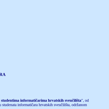
RA
a studentima informatičarima hrvatskih sveučilišta
", od
u studenata informatičara hrvatskih sveučilišta, održanom