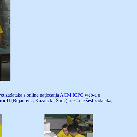
t zadataka s online natjecanja
ACM ICPC
web-a u
im II
(Bujanović, Kazalicki, Šarić) riješio je
šest
zadataka,