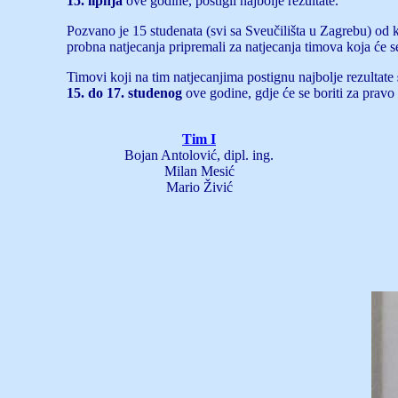
15. lipnja
ove godine, postigli najbolje rezultate.
Pozvano je 15 studenata (svi sa Sveučilišta u Zagrebu) od k
probna natjecanja pripremali za natjecanja timova koja će s
Timovi koji na tim natjecanjima postignu najbolje rezultate
15. do 17. studenog
ove godine, gdje će se boriti za prav
Tim I
Bojan Antolović, dipl. ing.
Milan Mesić
Mario Živić