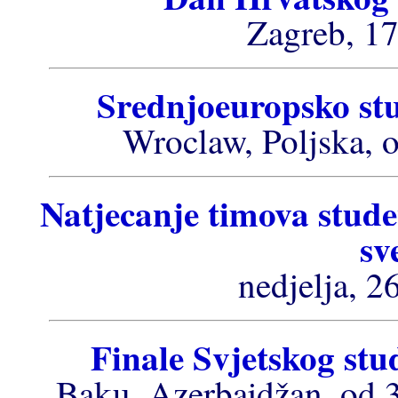
Zagreb, 17
Srednjoeuropsko st
Wroclaw, Poljska, o
Natjecanje timova stude
sv
nedjelja, 2
Finale Svjetskog st
Baku, Azerbajdžan, od 3